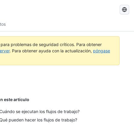
Buscar
GitHub
tos
Docs
a para problemas de seguridad críticos. Para obtener
erver
. Para obtener ayuda con la actualización,
póngase
n este artículo
Cuándo se ejecutan los flujos de trabajo?
Qué pueden hacer los flujos de trabajo?