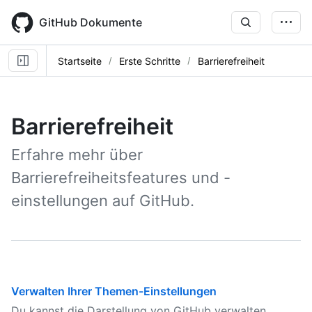
Skip
to
GitHub Dokumente
main
content
Startseite
Erste Schritte
Barrierefreiheit
Barrierefreiheit
Erfahre mehr über
Barrierefreiheitsfeatures und -
einstellungen auf GitHub.
Verwalten Ihrer Themen-Einstellungen
Du kannst die Darstellung von GitHub verwalten,