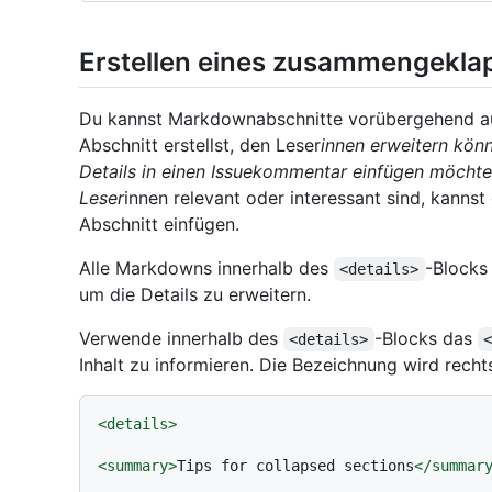
Erstellen eines zusammengekla
Du kannst Markdownabschnitte vorübergehend au
Abschnitt erstellst, den Leser
innen erweitern kön
Details in einen Issuekommentar einfügen möchtest
Leser
innen relevant oder interessant sind, kannst 
Abschnitt einfügen.
Alle Markdowns innerhalb des
-Blocks
<details>
um die Details zu erweitern.
Verwende innerhalb des
-Blocks das
<details>
Inhalt zu informieren. Die Bezeichnung wird rech
<
details
>
<
summary
>
Tips for collapsed sections
</
summar