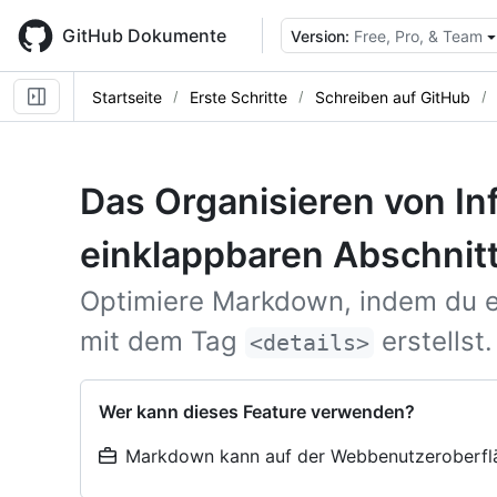
Skip
to
GitHub Dokumente
Version:
Free, Pro, & Team
main
content
Startseite
Erste Schritte
Schreiben auf GitHub
Das Organisieren von In
einklappbaren Abschnit
Optimiere Markdown, indem du e
mit dem Tag
erstellst.
<details>
Wer kann dieses Feature verwenden?
Markdown kann auf der Webbenutzeroberfl