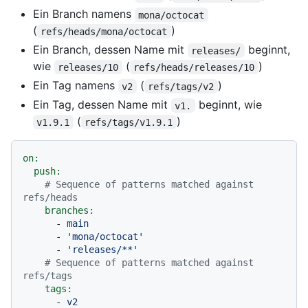
Ein Branch namens
mona/octocat
(
)
refs/heads/mona/octocat
Ein Branch, dessen Name mit
beginnt,
releases/
wie
(
)
releases/10
refs/heads/releases/10
Ein Tag namens
(
)
v2
refs/tags/v2
Ein Tag, dessen Name mit
beginnt, wie
v1.
(
)
v1.9.1
refs/tags/v1.9.1
on:
push:
# Sequence of patterns matched against 
refs/heads
branches:
-
main
-
'mona/octocat'
-
'releases/**'
# Sequence of patterns matched against 
refs/tags
tags:
-
v2