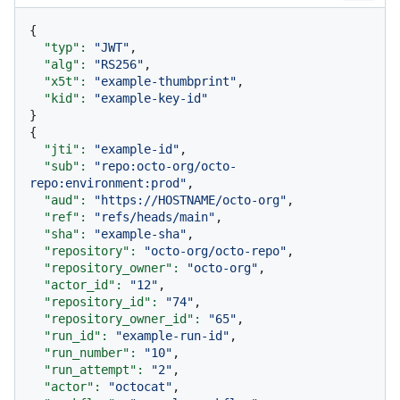
{

"typ":
"JWT"
,

"alg":
"RS256"
,

"x5t":
"example-thumbprint"
,

"kid":
"example-key-id"
}

{

"jti":
"example-id"
,

"sub":
"repo:octo-org/octo-
repo:environment:prod"
,

"aud":
"https://HOSTNAME/octo-org"
,

"ref":
"refs/heads/main"
,

"sha":
"example-sha"
,

"repository":
"octo-org/octo-repo"
,

"repository_owner":
"octo-org"
,

"actor_id":
"12"
,

"repository_id":
"74"
,

"repository_owner_id":
"65"
,

"run_id":
"example-run-id"
,

"run_number":
"10"
,

"run_attempt":
"2"
,

"actor":
"octocat"
,
