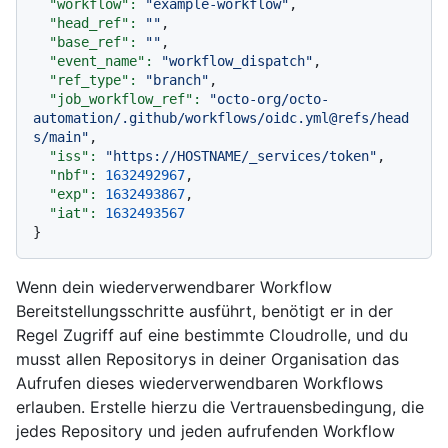
"workflow":
"example-workflow"
,

"head_ref":
""
,

"base_ref":
""
,

"event_name":
"workflow_dispatch"
,

"ref_type":
"branch"
,

"job_workflow_ref":
"octo-org/octo-
automation/.github/workflows/oidc.yml@refs/head
s/main"
,

"iss":
"https://HOSTNAME/_services/token"
,

"nbf":
1632492967
,

"exp":
1632493867
,

"iat":
1632493567
Wenn dein wiederverwendbarer Workflow
Bereitstellungsschritte ausführt, benötigt er in der
Regel Zugriff auf eine bestimmte Cloudrolle, und du
musst allen Repositorys in deiner Organisation das
Aufrufen dieses wiederverwendbaren Workflows
erlauben. Erstelle hierzu die Vertrauensbedingung, die
jedes Repository und jeden aufrufenden Workflow