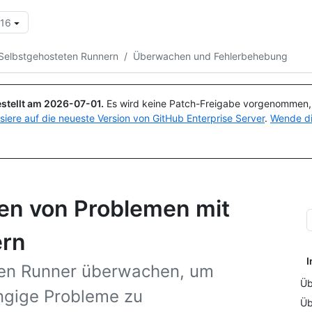
.16
Suchen oder Fragen
Copilot
Selbstgehosteten Runnern
/
Überwachen und Fehlerbehebung
stellt am
2026-07-01
.
Es wird keine Patch-Freigabe vorgenommen, a
isiere auf die neueste Version von GitHub Enterprise Server
.
Wende di
n von Problemen mit
ern
I
ten Runner überwachen, um
Üb
ängige Probleme zu
Üb