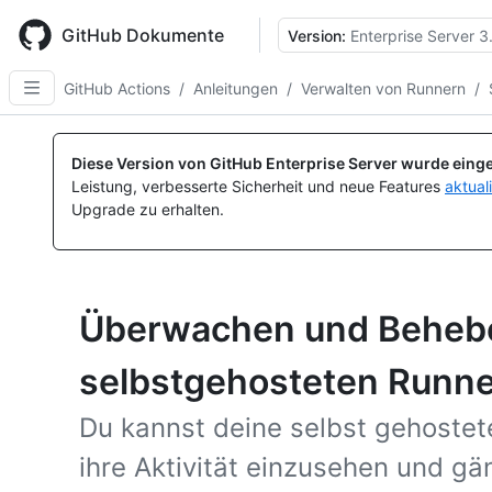
Skip
to
GitHub Dokumente
Version:
Enterprise Server 3
main
content
GitHub Actions
/
Anleitungen
/
Verwalten von Runnern
/
Diese Version von GitHub Enterprise Server wurde einge
Leistung, verbesserte Sicherheit und neue Features
aktual
Upgrade zu erhalten.
Überwachen und Behebe
selbstgehosteten Runn
Du kannst deine selbst gehoste
ihre Aktivität einzusehen und g