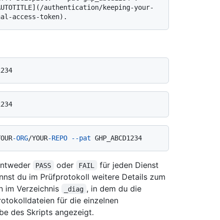
AUTOTITLE](/authentication/keeping-your-
YOUR
-ORG
/YOUR
-REPO
--pat
 entweder
oder
für jeden Dienst
PASS
FAIL
nnst du im Prüfprotokoll weitere Details zum
h im Verzeichnis
, in dem du die
_diag
otokolldateien für die einzelnen
e des Skripts angezeigt.