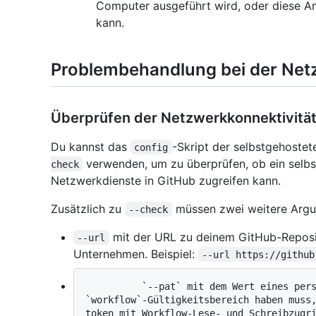
Computer ausgeführt wird, oder diese 
kann.
Problembehandlung bei der Net
Überprüfen der Netzwerkkonnektivität
Du kannst das
-Skript der selbstgehost
config
verwenden, um zu überprüfen, ob ein selbst
check
Netzwerkdienste in GitHub zugreifen kann.
Zusätzlich zu
müssen zwei weitere Argu
--check
mit der URL zu deinem GitHub-Reposi
--url
Unternehmen. Beispiel:
--url https://github
          `--pat` mit dem Wert eines personal access token (classic), das den 
`workflow`-Gültigkeitsbereich haben muss,
token mit Workflow-Lese- und Schreibzugri