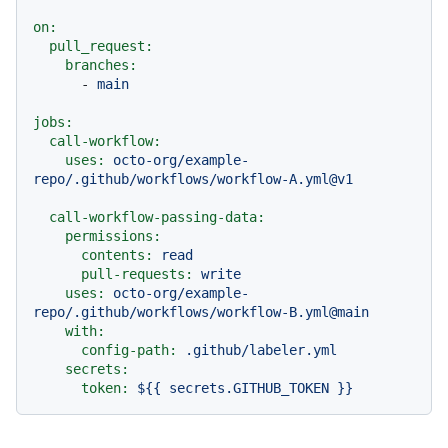
on:
pull_request:
branches:
-
main
jobs:
call-workflow:
uses:
octo-org/example-
repo/.github/workflows/workflow-A.yml@v1
call-workflow-passing-data:
permissions:
contents:
read
pull-requests:
write
uses:
octo-org/example-
repo/.github/workflows/workflow-B.yml@main
with:
config-path:
.github/labeler.yml
secrets:
token:
${{
secrets.GITHUB_TOKEN
}}