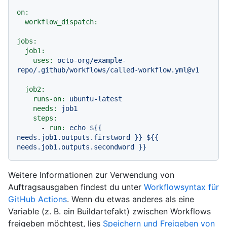
on:
workflow_dispatch:
jobs:
job1:
uses:
octo-org/example-
repo/.github/workflows/called-workflow.yml@v1
job2:
runs-on:
ubuntu-latest
needs:
job1
steps:
-
run:
echo
${{
needs.job1.outputs.firstword
}}
${{
needs.job1.outputs.secondword
}}
Weitere Informationen zur Verwendung von
Auftragsausgaben findest du unter
Workflowsyntax für
GitHub Actions
. Wenn du etwas anderes als eine
Variable (z. B. ein Buildartefakt) zwischen Workflows
freigeben möchtest, lies
Speichern und Freigeben von