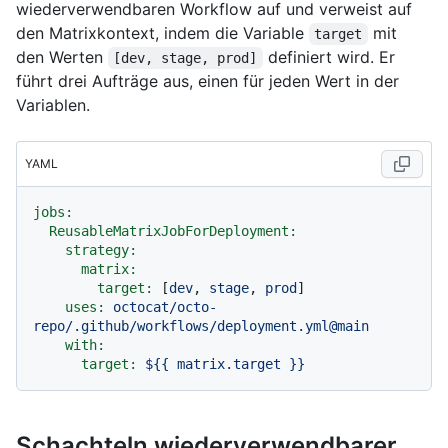
wiederverwendbaren Workflow auf und verweist auf
den Matrixkontext, indem die Variable
mit
target
den Werten
definiert wird. Er
[dev, stage, prod]
führt drei Aufträge aus, einen für jeden Wert in der
Variablen.
YAML
jobs:
ReusableMatrixJobForDeployment:
strategy:
matrix:
target:
 [
dev
, 
stage
, 
prod
]

uses:
octocat/octo-
repo/.github/workflows/deployment.yml@main
with:
target:
${{
matrix.target
}}
Schachteln wiederverwendbarer