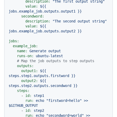
description:
"The first output string"
value:
${{
jobs.example_job.outputs.output1
}}
secondword:
description:
"The second output string"
value:
${{
jobs.example_job.outputs.output2
}}
jobs:
example_job:
name:
Generate
output
runs-on:
ubuntu-latest
# Map the job outputs to step outputs
outputs:
output1:
${{
steps.step1.outputs.firstword
}}
output2:
${{
steps.step2.outputs.secondword
}}
steps:
-
id:
step1
run:
echo
"firstword=hello"
>>
$GITHUB_OUTPUT
-
id:
step2
run:
echo
"secondword=world"
>>