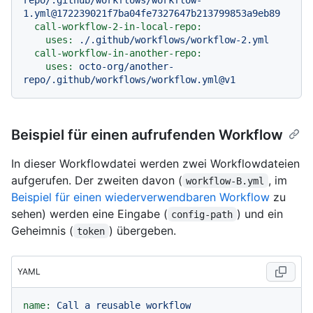
1.yml@172239021f7ba04fe7327647b213799853a9eb89
call-workflow-2-in-local-repo:
uses:
./.github/workflows/workflow-2.yml
call-workflow-in-another-repo:
uses:
octo-org/another-
repo/.github/workflows/workflow.yml@v1
Beispiel für einen aufrufenden Workflow
In dieser Workflowdatei werden zwei Workflowdateien
aufgerufen. Der zweiten davon (
, im
workflow-B.yml
Beispiel für einen wiederverwendbaren Workflow
zu
sehen) werden eine Eingabe (
) und ein
config-path
Geheimnis (
) übergeben.
token
YAML
name:
Call
a
reusable
workflow