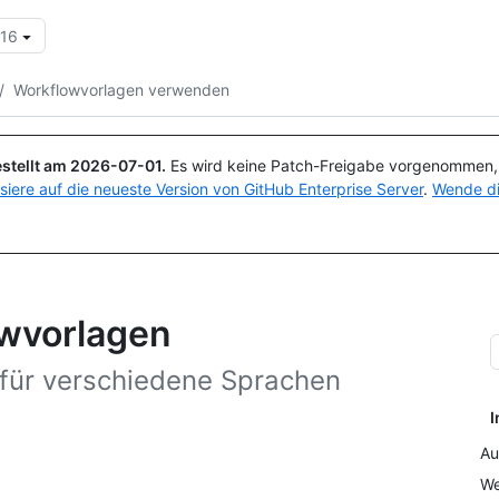
.16
Suchen oder Fragen
Copilot
/
Workflowvorlagen verwenden
stellt am
2026-07-01
.
Es wird keine Patch-Freigabe vorgenommen, a
isiere auf die neueste Version von GitHub Enterprise Server
.
Wende di
wvorlagen
 für verschiedene Sprachen
I
Au
We