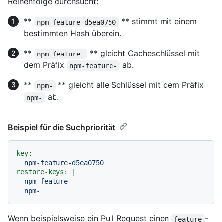
Reihenfolge durchsucht:
**
** stimmt mit einem
npm-feature-d5ea0750
bestimmten Hash überein.
**
** gleicht Cacheschlüssel mit
npm-feature-
dem Präfix
ab.
npm-feature-
**
** gleicht alle Schlüssel mit dem Präfix
npm-
ab.
npm-
Beispiel für die Suchpriorität
key:
npm-feature-d5ea0750
restore-keys:
|

  npm-feature-

Wenn beispielsweise ein Pull Request einen
-
feature