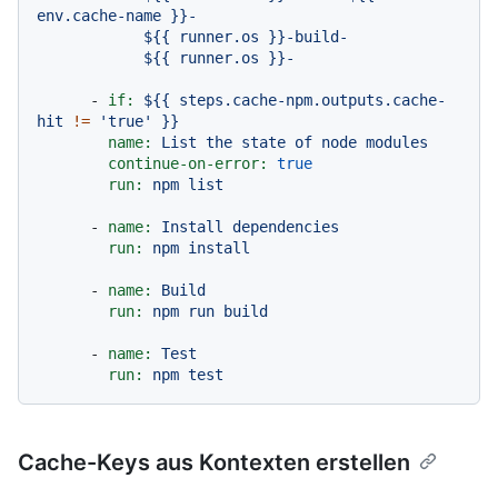
env.cache-name }}-

            ${{ runner.os }}-build-

-
if:
${{
steps.cache-npm.outputs.cache-
hit
!=
'true'
}}
name:
List
the
state
of
node
modules
continue-on-error:
true
run:
npm
list
-
name:
Install
dependencies
run:
npm
install
-
name:
Build
run:
npm
run
build
-
name:
Test
run:
npm
test
Cache-Keys aus Kontexten erstellen