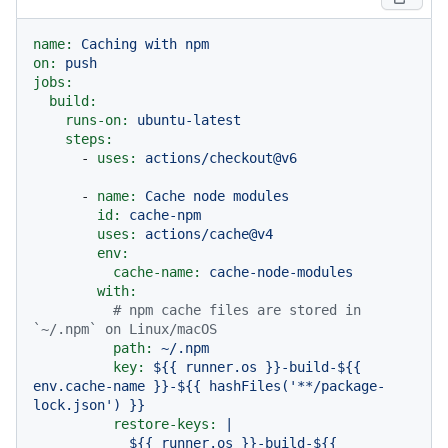
name:
Caching
with
npm
on:
push
jobs:
build:
runs-on:
ubuntu-latest
steps:
-
uses:
actions/checkout@v6
-
name:
Cache
node
modules
id:
cache-npm
uses:
actions/cache@v4
env:
cache-name:
cache-node-modules
with:
# npm cache files are stored in 
`~/.npm` on Linux/macOS
path:
~/.npm
key:
${{
runner.os
}}-build-${{
env.cache-name
}}-${{
hashFiles('**/package-
lock.json')
}}
restore-keys:
|

            ${{ runner.os }}-build-${{ 