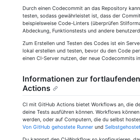
Durch einen Codecommit an das Repository kanns
testen, sodass gewährleistet ist, dass der Commit
beispielsweise Code-Linters (überprüfen Stilform
Abdeckung, Funktionstests und andere benutzerd
Zum Erstellen und Testen des Codes ist ein Server
lokal erstellen und testen, bevor du den Code pe
einen CI-Server nutzen, der neue Codecommits in
Informationen zur fortlaufenden
Actions
CI mit GitHub Actions bietet Workflows an, die d
deine Tests ausführen können. Workflows könne
werden, oder auf Computern, die du selbst hostes
Von GitHub gehostete Runner
und
Selbstgehoste
Du kannnst den CI-Workflow so konfigurieren, das