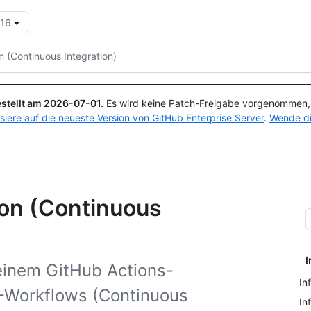
.16
Suchen oder Fragen
Copilot
on (Continuous Integration)
stellt am
2026-07-01
.
Es wird keine Patch-Freigabe vorgenommen, a
isiere auf die neueste Version von GitHub Enterprise Server
.
Wende di
ion (Continuous
I
deinem GitHub Actions-
In
I-Workflows (Continuous
In