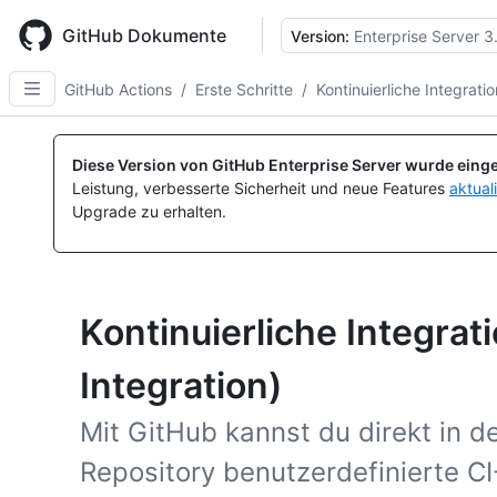
Skip
to
GitHub Dokumente
Version:
Enterprise Server 3
main
content
GitHub Actions
/
Erste Schritte
/
Kontinuierliche Integrati
Diese Version von GitHub Enterprise Server wurde einge
Leistung, verbesserte Sicherheit und neue Features
aktual
Upgrade zu erhalten.
Kontinuierliche Integrat
Integration)
Mit GitHub kannst du direkt in 
Repository benutzerdefinierte C