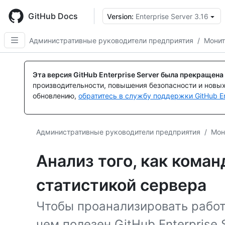
Skip
to
GitHub Docs
Version:
Enterprise Server 3.16
main
content
Административные руководители предприятия
/
Монит
Эта версия GitHub Enterprise Server была прекращена
производительности, повышения безопасности и новы
обновлению,
обратитесь в службу поддержки GitHub En
Административные руководители предприятия
/
Мон
Анализ того, как коман
статистикой сервера
Чтобы проанализировать работ
чем полезен GitHub Enterprise 