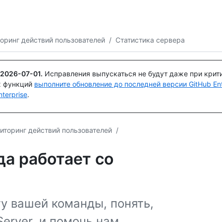
Поискайте или спросите
Copilot
оринг действий пользователей
/
Статистика сервера
2026-07-01
.
Исправления выпускаться не будут даже при крит
х функций
выполните обновление до последней версии GitHub Ente
terprise
.
иторинг действий пользователей
/
да работает со
у вашей команды, понять,
Server, и помочь нам