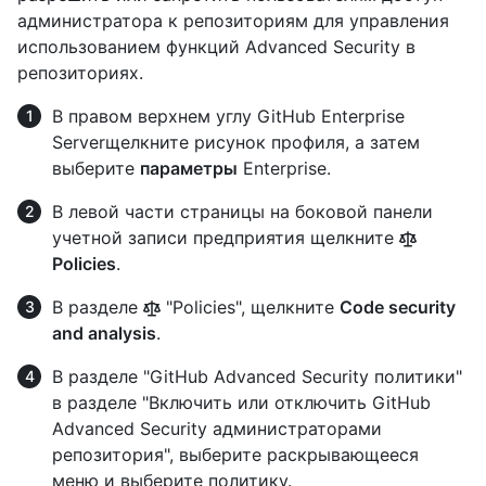
администратора к репозиториям для управления
использованием функций Advanced Security в
репозиториях.
В правом верхнем углу GitHub Enterprise
Serverщелкните рисунок профиля, а затем
выберите
параметры
Enterprise.
В левой части страницы на боковой панели
учетной записи предприятия щелкните
Policies
.
В разделе
"Policies", щелкните
Code security
and analysis
.
В разделе "GitHub Advanced Security политики"
в разделе "Включить или отключить GitHub
Advanced Security администраторами
репозитория", выберите раскрывающееся
меню и выберите политику.