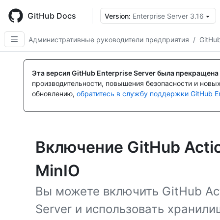
Skip
to
GitHub Docs
Version:
Enterprise Server 3.16
main
content
Административные руководители предприятия
/
GitHub
Эта версия GitHub Enterprise Server была прекращена
производительности, повышения безопасности и новы
обновлению,
обратитесь в службу поддержки GitHub En
Включение GitHub Acti
MinIO
Вы можете включить GitHub Act
Server и использовать хранили