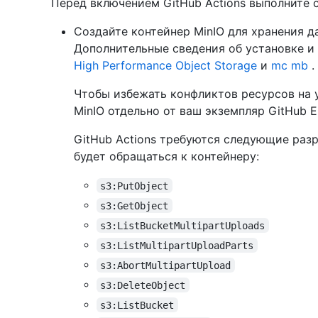
Перед включением GitHub Actions выполните 
Создайте контейнер MinIO для хранения 
Дополнительные сведения об установке и
High Performance Object Storage
и
mc mb
.
Чтобы избежать конфликтов ресурсов на 
MinIO отдельно от ваш экземпляр GitHub En
GitHub Actions требуются следующие раз
будет обращаться к контейнеру:
s3:PutObject
s3:GetObject
s3:ListBucketMultipartUploads
s3:ListMultipartUploadParts
s3:AbortMultipartUpload
s3:DeleteObject
s3:ListBucket