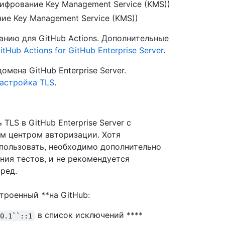
ифрование Key Management Service (KMS))
е Key Management Service (KMS))
анию для GitHub Actions. Дополнительные
tHub Actions for GitHub Enterprise Server
.
мена GitHub Enterprise Server.
астройка TLS
.
LS в GitHub Enterprise Server с
м центром авторизации. Хотя
ользовать, необходимо дополнительно
ния тестов, и не рекомендуется
ред.
строенный **на GitHub:
в список исключений ****
.0.1``::1