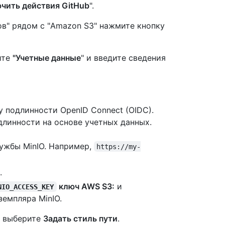
чить действия GitHub
".
ов" рядом с "Amazon S3" нажмите кнопку
ите
"Учетные данные
" и введите сведения
у подлинности OpenID Connect (OIDC).
линности на основе учетных данных.
лужбы MinIO. Например,
https://my-
.
ключ AWS S3:
и
NIO_ACCESS_KEY
земпляра MinIO.
" выберите
Задать стиль пути
.