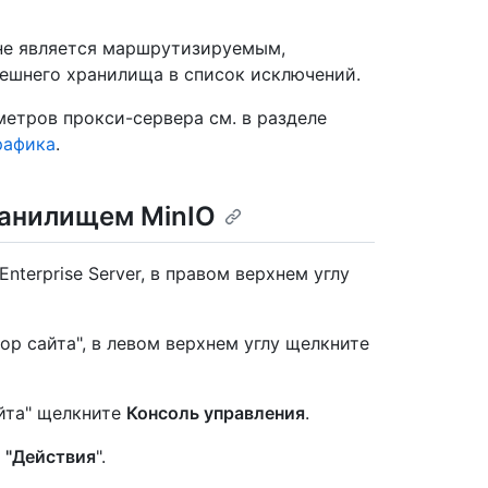
не является маршрутизируемым,
ешнего хранилища в список исключений.
етров прокси-сервера см. в разделе
рафика
.
ранилищем MinIO
nterprise Server, в правом верхнем углу
ор сайта", в левом верхнем углу щелкните
йта" щелкните
Консоль управления
.
е
"Действия
".