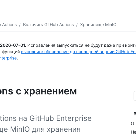
Поискайте или спросите
Copilot
 Actions
/
Включить GitHub Actions
/
Хранилище MinIO
2026-07-01
.
Исправления выпускаться не будут даже при крит
х функций
выполните обновление до последней версии GitHub Ente
terprise
.
ons с хранением
В
ions на GitHub Enterprise
О 
ще MinIO для хранения
Не