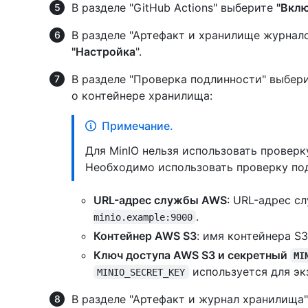
В разделе "GitHub Actions" выберите
"Вклю
В разделе "Артефакт и хранилище журнал
"Настройка
".
В разделе "Проверка подлинности" выбер
о контейнере хранилища:
Примечание.
Для MinIO нельзя использовать проверк
Необходимо использовать проверку под
URL-адрес службы AWS
: URL-адрес с
.
minio.example:9000
Контейнер AWS S3
: имя контейнера S3
Ключ доступа AWS S3 и секретный
MI
используется для эк
MINIO_SECRET_KEY
В разделе "Артефакт и журнал хранилища