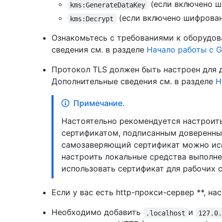
(если включено ш
kms:GenerateDataKey
(если включено шифровани
kms:Decrypt
Ознакомьтесь с требованиями к оборудов
сведения см. в разделе
Начало работы с Gi
Протокол TLS должен быть настроен для до
Дополнительные сведения см. в разделе
Н
Примечание.
Настоятельно рекомендуется настроить T
сертификатом, подписанным доверенны
самозаверяющий сертификат можно исп
настроить локальные средства выполне
использовать сертификат для рабочих с
Если у вас есть http-прокси-сервер **, на
Необходимо добавить
и
.localhost
127.0