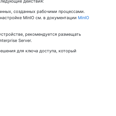
следующие действия:
данных, созданных рабочими процессами.
 настройке MinIO см. в документации
MinIO
устройстве, рекомендуется размещать
terprise Server.
решения для ключа доступа, который