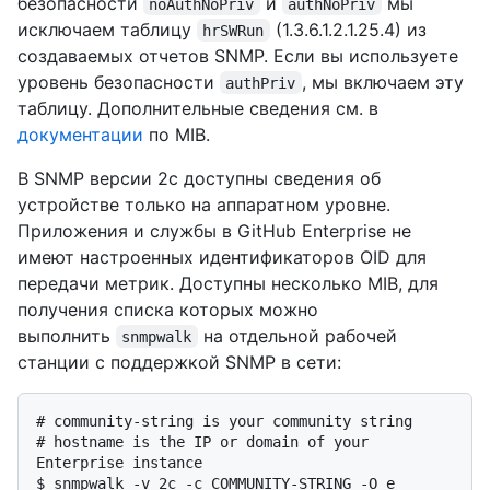
безопасности
и
мы
noAuthNoPriv
authNoPriv
исключаем таблицу
(1.3.6.1.2.1.25.4) из
hrSWRun
создаваемых отчетов SNMP. Если вы используете
уровень безопасности
, мы включаем эту
authPriv
таблицу. Дополнительные сведения см. в
документации
по MIB.
В SNMP версии 2с доступны сведения об
устройстве только на аппаратном уровне.
Приложения и службы в GitHub Enterprise не
имеют настроенных идентификаторов OID для
передачи метрик. Доступны несколько MIB, для
получения списка которых можно
выполнить
на отдельной рабочей
snmpwalk
станции с поддержкой SNMP в сети:
# 
community-string is your community string
# 
hostname is the IP or domain of your 
Enterprise instance
$ 
snmpwalk -v 2c -c COMMUNITY-STRING -O e 