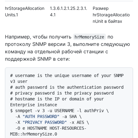
hrStorageAllocation
1.3.6.1.2.1.25.2.3.1.
Размер
Units.1
4.1
hrStorageAllocatio
nUnit в байтах
Например, чтобы получить
по
hrMemorySize
протоколу SNMP версии 3, выполните следующую
команду на отдельной рабочей станции с
поддержкой SNMP в сети:
# 
username is the unique username of your SNMP 
v3 user
# 
auth password is the authentication password
# 
privacy password is the privacy password
# 
hostname is the IP or domain of your 
Enterprise instance
$ 
snmpget -v 3 -u USERNAME -l authPriv \

  -A 
"AUTH PASSWORD"
 -a SHA \

  -X 
"PRIVACY PASSWORD"
 -x AES \

  -O e HOSTNAME HOST-RESOURCES-
MIB::hrMemorySize.0