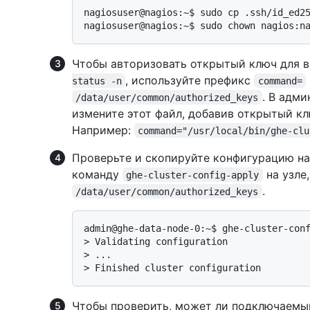
nagiosuser@nagios:~$ sudo cp .ssh/id_ed25
Чтобы авторизовать открытый ключ для 
, используйте префикс
status -n
command=
. В адм
/data/user/common/authorized_keys
измените этот файл, добавив открытый клю
Например:
command="/usr/local/bin/ghe-clu
Проверьте и скопируйте конфигурацию на
команду
на узле
ghe-cluster-config-apply
.
/data/user/common/authorized_keys
> 
Validating configuration
> 
...
> 
Finished cluster configuration
Чтобы проверить, может ли подключаемы