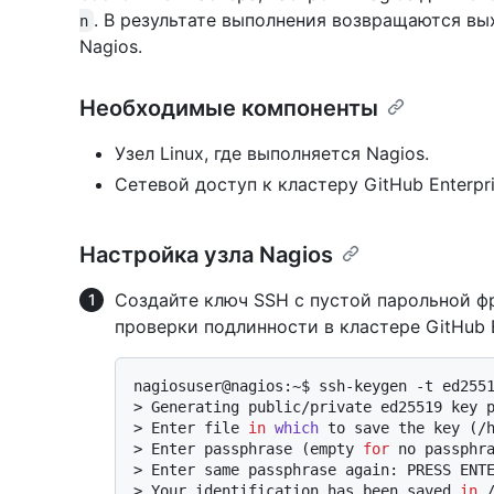
. В результате выполнения возвращаются в
n
Nagios.
Необходимые компоненты
Узел Linux, где выполняется Nagios.
Сетевой доступ к кластеру GitHub Enterpri
Настройка узла Nagios
Создайте ключ SSH с пустой парольной фр
проверки подлинности в кластере GitHub En
> 
Generating public/private ed25519 key 
> 
Enter file 
in
which
 to save the key (/
> 
Enter passphrase (empty 
for
 no passphr
> 
Enter same passphrase again: PRESS ENT
> 
Your identification has been saved 
in
 