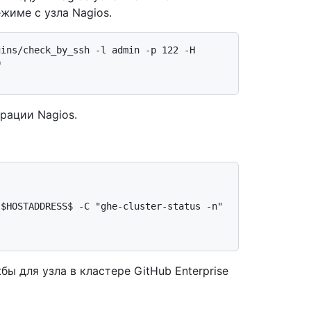
жиме с узла Nagios.
ins/check_by_ssh -l admin -p 122 -H 
рации Nagios.
ы для узла в кластере GitHub Enterprise