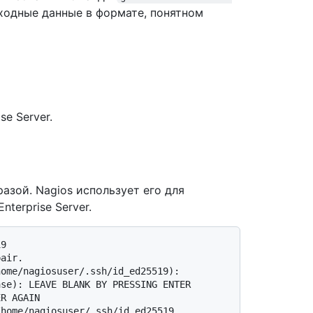
ыходные данные в формате, понятном
se Server.
азой. Nagios использует его для
terprise Server.
pair.
home/nagiosuser/.ssh/id_ed25519):
ase): LEAVE BLANK BY PRESSING ENTER
ER AGAIN
/home/nagiosuser/.ssh/id_ed25519.