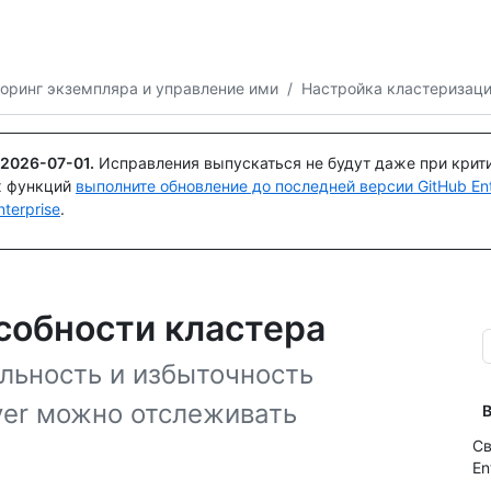
Поискайте или спросите
Copilot
оринг экземпляра и управление ими
/
Настройка кластеризац
2026-07-01
.
Исправления выпускаться не будут даже при крит
х функций
выполните обновление до последней версии GitHub Ente
terprise
.
собности кластера
льность и избыточность
rver можно отслеживать
В
Св
En