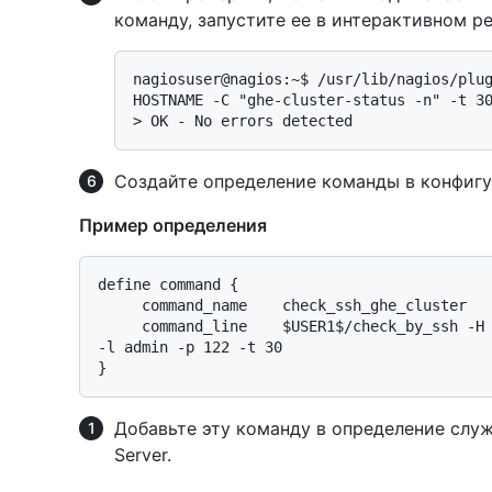
команду, запустите ее в интерактивном ре
nagiosuser@nagios:~$ /usr/lib/nagios/plug
> 
OK - No errors detected
Создайте определение команды в конфигу
Пример определения
define command {

     command_name    check_ssh_ghe_cluster

     command_line    $USER1$/check_by_ssh -H $HOSTADDRESS$ -C "ghe-cluster-status -n" 
-l admin -p 122 -t 30

Добавьте эту команду в определение служб
Server.