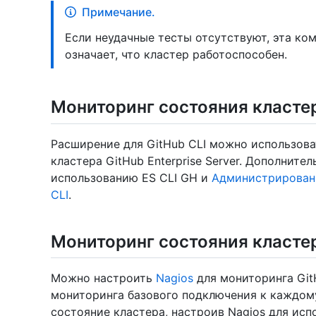
Примечание.
Если неудачные тесты отсутствуют, эта ко
означает, что кластер работоспособен.
Мониторинг состояния класте
Расширение для GitHub CLI можно использов
кластера GitHub Enterprise Server. Дополните
использованию ES CLI GH и
Администрировани
CLI
.
Мониторинг состояния класте
Можно настроить
Nagios
для мониторинга GitH
мониторинга базового подключения к каждому
состояние кластера, настроив Nagios для ис