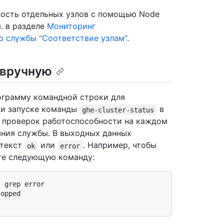
ость отдельных узлов с помощью Node
м. в разделе
Мониторинг
ю службы "Соответствие узлам"
.
 вручную
рограмму командной строки для
ри запуске команды
в
ghe-cluster-status
 проверок работоспособности на каждом
яния службы. В выходных данных
 текст
или
. Например, чтобы
ok
error
ите следующую команду:
topped