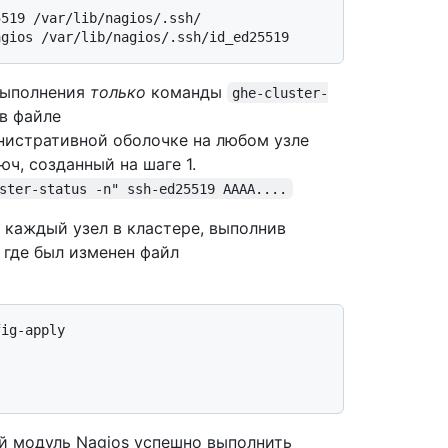
519 /var/lib/nagios/.ssh/

выполнения
только
команды
ghe-cluster-
в файле
инистративной оболочке на любом узле
ч, созданный на шаге 1.
ster-status -n" ssh-ed25519 AAAA....
 каждый узел в кластере, выполнив
, где был изменен файл
й модуль Nagios успешно выполнить