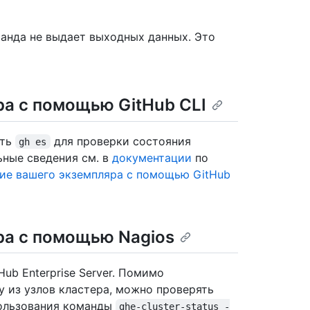
манда не выдает выходных данных. Это
ра с помощью GitHub CLI
ать
для проверки состояния
gh es
льные сведения см. в
документации
по
е вашего экземпляра с помощью GitHub
ра с помощью Nagios
ub Enterprise Server. Помимо
 из узлов кластера, можно проверять
пользования команды
ghe-cluster-status -