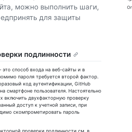
йта, можно выполнить шаги,
Ог
редпринять для защиты
оверки подлинности
это способ входа на веб-сайты и в
помимо пароля требуется второй фактор.
норазовый код аутентификации, GitHub
 на смартфоне пользователя. Настоятельно
ях включить двухфакторную проверку
анный доступ к учетной записи, при
одимо скомпрометировать пароль
кторной проверки подлинности см. в