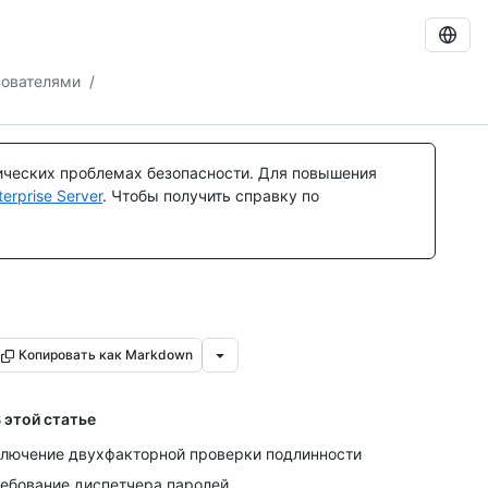
зователями
/
ических проблемах безопасности. Для повышения
rprise Server
. Чтобы получить справку по
Копировать как Markdown
 этой статье
лючение двухфакторной проверки подлинности
ебование диспетчера паролей