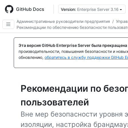
Skip
to
GitHub Docs
Version:
Enterprise Server 3.16
main
content
Административные руководители предприятия
/
Управ
Рекомендации по обеспечению безопасности пользоват
Эта версия GitHub Enterprise Server была прекращена
производительности, повышения безопасности и новы
обновлению,
обратитесь в службу поддержки GitHub En
Рекомендации по безо
пользователей
Вне мер безопасности уровня 
изоляции, настройка брандмау