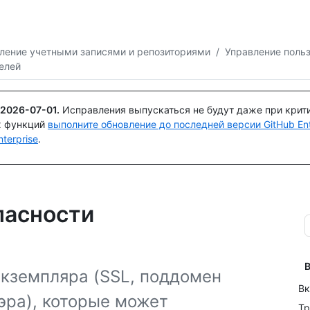
Поискайте или спросите
Copilot
ление учетными записями и репозиториями
/
Управление поль
елей
2026-07-01
.
Исправления выпускаться не будут даже при крит
х функций
выполните обновление до последней версии GitHub Ente
terprise
.
пасности
В
экземпляра (SSL, поддомен
Вк
эра), которые может
Тр