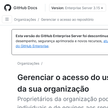
Skip
to
GitHub Docs
Version:
Enterprise Server 3.15
main
content
Organizações
/
Gerenciar o acesso ao repositório
Esta versão do GitHub Enterprise Server foi descontin
desempenho, segurança aprimorada e novos recursos,
at
do GitHub Enterprise
.
Organizações
/
Gerenciar o acesso do us
da sua organização
Proprietários da organização p
individuais e de equipes aos rep