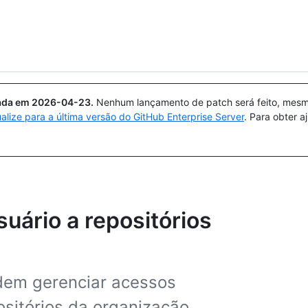
Pesquisar ou perguntar
Copilot
uada em
2026-04-23
.
Nenhum lançamento de patch será feito, mesmo
ualize para a última versão do GitHub Enterprise Server
. Para obter 
uário a repositórios
odem gerenciar acessos
ositórios da organização.