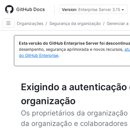
Skip
to
GitHub Docs
Version:
Enterprise Server 3.15
main
content
Organizações
/
Segurança da organização
/
Gerenciar a
Esta versão do GitHub Enterprise Server foi descontin
desempenho, segurança aprimorada e novos recursos,
at
do GitHub Enterprise
.
Exigindo a autenticação 
organização
Os proprietários da organizaçã
da organização e colaboradores 