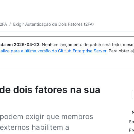
Pesquisar ou perguntar
Copilot
 2FA
/
Exigir Autenticação de Dois Fatores (2FA)
uada em
2026-04-23
.
Nenhum lançamento de patch será feito, mesmo
ualize para a última versão do GitHub Enterprise Server
. Para obter 
de dois fatores na sua
N
o podem exigir que membros
So
externos habilitem a
Pr