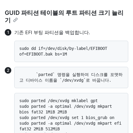
GUID 파티션 테이블의 루트 파티션 크기 늘리
기
기존 EFI 부팅 파티션을 백업합니다.
sudo dd if=/dev/disk/by-label/EFIBOOT 
       `parted` 명령을 실행하여 디스크를 포맷하
sudo parted /dev/xvdg mklabel gpt

sudo parted -a optimal /dev/xvdg mkpart 
bios fat32 1MiB 2MiB

sudo parted /dev/xvdg set 1 bios_grub on

sudo parted -a optimal /dev/xvdg mkpart efi 
fat32 2MiB 512MiB
