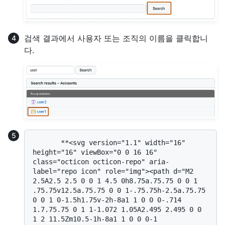
검색 결과에서 사용자 또는 조직의 이름을 클릭합니
다.
       **<svg version="1.1" width="16" 
height="16" viewBox="0 0 16 16" 
class="octicon octicon-repo" aria-
label="repo icon" role="img"><path d="M2 
2.5A2.5 2.5 0 0 1 4.5 0h8.75a.75.75 0 0 1 
.75.75v12.5a.75.75 0 0 1-.75.75h-2.5a.75.75 
0 0 1 0-1.5h1.75v-2h-8a1 1 0 0 0-.714 
1.7.75.75 0 1 1-1.072 1.05A2.495 2.495 0 0 
1 2 11.5Zm10.5-1h-8a1 1 0 0 0-1 