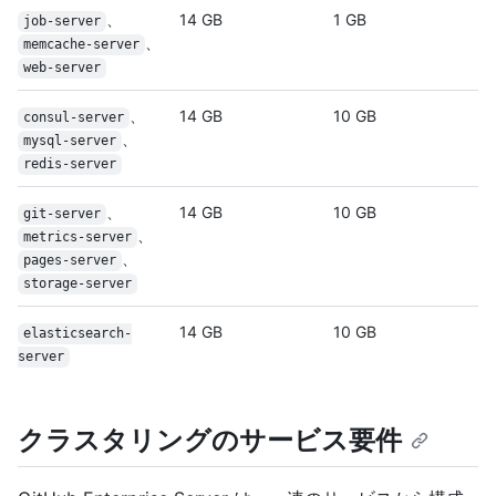
、
14 GB
1 GB
job-server
、
memcache-server
web-server
、
14 GB
10 GB
consul-server
、
mysql-server
redis-server
、
14 GB
10 GB
git-server
、
metrics-server
、
pages-server
storage-server
14 GB
10 GB
elasticsearch-
server
クラスタリングのサービス要件