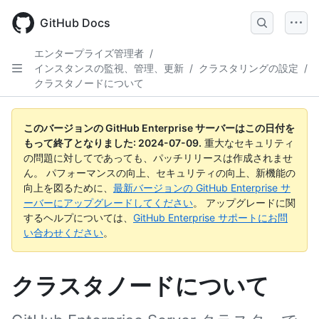
Skip
to
GitHub Docs
main
content
エンタープライズ管理者
/
インスタンスの監視、管理、更新
/
クラスタリングの設定
/
クラスタノードについて
このバージョンの GitHub Enterprise サーバーはこの日付を
もって終了となりました:
2024-07-09
.
重大なセキュリティ
の問題に対してであっても、パッチリリースは作成されませ
ん。 パフォーマンスの向上、セキュリティの向上、新機能の
向上を図るために、
最新バージョンの GitHub Enterprise サ
ーバーにアップグレードしてください
。 アップグレードに関
するヘルプについては、
GitHub Enterprise サポートにお問
い合わせください
。
クラスタノードについて