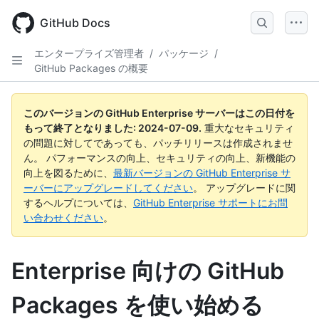
Skip
to
GitHub Docs
main
content
エンタープライズ管理者
/
パッケージ
/
GitHub Packages の概要
このバージョンの GitHub Enterprise サーバーはこの日付を
もって終了となりました:
2024-07-09
.
重大なセキュリティ
の問題に対してであっても、パッチリリースは作成されませ
ん。 パフォーマンスの向上、セキュリティの向上、新機能の
向上を図るために、
最新バージョンの GitHub Enterprise サ
ーバーにアップグレードしてください
。 アップグレードに関
するヘルプについては、
GitHub Enterprise サポートにお問
い合わせください
。
Enterprise 向けの GitHub
Packages を使い始める