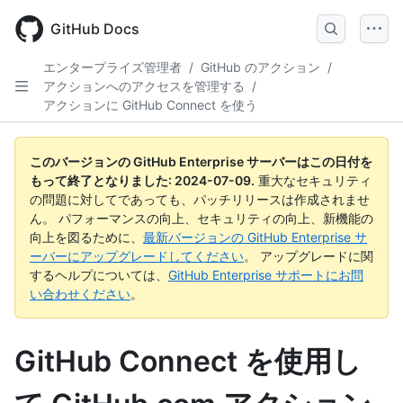
Skip
to
GitHub Docs
main
content
エンタープライズ管理者
/
GitHub のアクション
/
アクションへのアクセスを管理する
/
アクションに GitHub Connect を使う
このバージョンの GitHub Enterprise サーバーはこの日付を
もって終了となりました:
2024-07-09
.
重大なセキュリティ
の問題に対してであっても、パッチリリースは作成されませ
ん。 パフォーマンスの向上、セキュリティの向上、新機能の
向上を図るために、
最新バージョンの GitHub Enterprise サ
ーバーにアップグレードしてください
。 アップグレードに関
するヘルプについては、
GitHub Enterprise サポートにお問
い合わせください
。
GitHub Connect を使用し