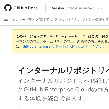
Skip
to
GitHub Docs
Version: 
Enterprise Server 3.9
main
content
エンタープライズ管理者
/
アカウントとリポジトリを管理する
このバージョンの GitHub Enterprise サーバーはこの
ーマンスの向上、セキュリティの向上、新機能の向上を図る
は、
GitHub Enterprise サポートにお問い合わせください
。
インターナルリポジトリ
インターナルリポジトリへ移行して、GitH
とGitHub Enterprise Cl
する体験を統合できます。