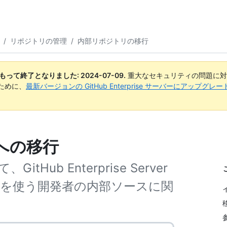
/
リポジトリの管理
/
内部リポジトリの移行
日付をもって終了となりました:
2024-07-09
.
重大なセキュリティの問題に対
ために、
最新バージョンの GitHub Enterprise サーバーにアップグ
への移行
ub Enterprise Server
oudの両方を使う開発者の内部ソースに関