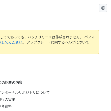
GitHub
Docs
を
検
索
す
してであっても、パッチリリースは作成されません。 パフォ
る
レードしてください
。 アップグレードに関するヘルプについて
この記事の内容
インターナルリポジトリについて
移行の実施
参考資料