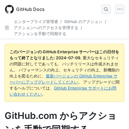
Skip
to
GitHub Docs
main
content
エンタープライズ管理者
/
GitHub のアクション
/
アクションへのアクセスを管理する
/
アクションを手動で同期する
このバージョンの GitHub Enterprise サーバーはこの日付を
もって終了となりました:
2024-07-09
.
重大なセキュリティ
の問題に対してであっても、パッチリリースは作成されませ
ん。 パフォーマンスの向上、セキュリティの向上、新機能の
向上を図るために、
最新バージョンの GitHub Enterprise サ
ーバーにアップグレードしてください
。 アップグレードに関
するヘルプについては、
GitHub Enterprise サポートにお問
い合わせください
。
GitHub.com からアクショ