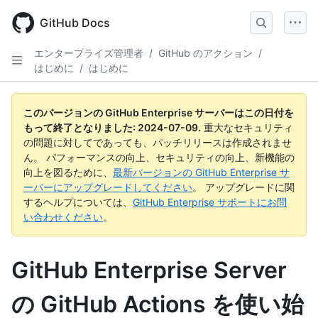
Skip
to
GitHub Docs
main
content
エンタープライズ管理者
/
GitHub のアクション
/
はじめに
/
はじめに
このバージョンの GitHub Enterprise サーバーはこの日付を
もって終了となりました:
2024-07-09
.
重大なセキュリティ
の問題に対してであっても、パッチリリースは作成されませ
ん。 パフォーマンスの向上、セキュリティの向上、新機能の
向上を図るために、
最新バージョンの GitHub Enterprise サ
ーバーにアップグレードしてください
。 アップグレードに関
するヘルプについては、
GitHub Enterprise サポートにお問
い合わせください
。
GitHub Enterprise Server
の GitHub Actions を使い始