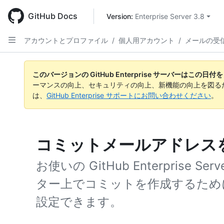
Skip
to
GitHub Docs
Version: 
Enterprise Server 3.8
main
content
アカウントとプロファイル
/
個人用アカウント
/
メールの受
このバージョンの GitHub Enterprise サーバーはこの
ーマンスの向上、セキュリティの向上、新機能の向上を図る
は、
GitHub Enterprise サポートにお問い合わせください
。
コミットメールアドレス
お使いの GitHub Enterprise
ター上でコミットを作成するため
設定できます。