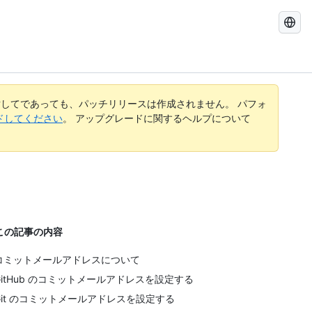
GitHub
Docs
を
検
索
す
してであっても、パッチリリースは作成されません。 パフォ
る
レードしてください
。 アップグレードに関するヘルプについて
この記事の内容
コミットメールアドレスについて
GitHub のコミットメールアドレスを設定する
Git のコミットメールアドレスを設定する