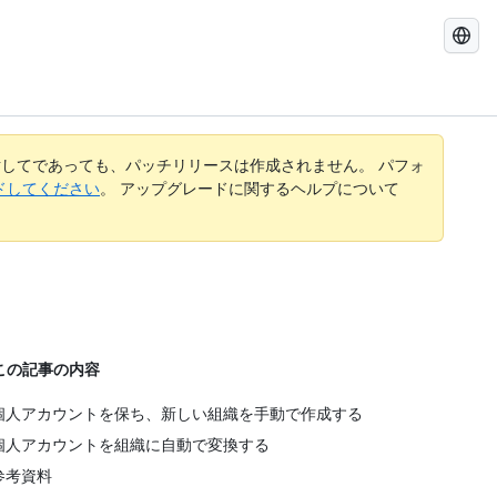
GitHub
Docs
を
検
索
す
してであっても、パッチリリースは作成されません。 パフォ
る
レードしてください
。 アップグレードに関するヘルプについて
この記事の内容
個人アカウントを保ち、新しい組織を手動で作成する
個人アカウントを組織に自動で変換する
参考資料