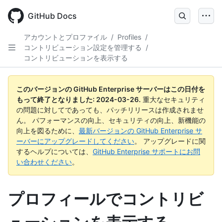
Skip
to
GitHub Docs
main
content
アカウントとプロファイル
/
Profiles
/
コントリビューション設定を管理する
/
コントリビューションを表示する
このバージョンの GitHub Enterprise サーバーはこの日付を
もって終了となりました:
2024-03-26
.
重大なセキュリティ
の問題に対してであっても、パッチリリースは作成されませ
ん。 パフォーマンスの向上、セキュリティの向上、新機能の
向上を図るために、
最新バージョンの GitHub Enterprise サ
ーバーにアップグレードしてください
。 アップグレードに関
するヘルプについては、
GitHub Enterprise サポートにお問
い合わせください
。
プロフィールでコントリビ