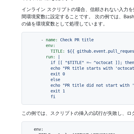
インライン スクリプトの場合、信頼されない入力
間環境変数に設定することです。 次の例では、Bas
の値を環境変数として処理しています。
-
name:
Check
PR
title
env:
TITLE:
${{
github.event.pull_reque
run:
|

          if [[ "$TITLE" =~ ^octocat ]]; then

          echo "PR title starts with 'octocat'"

          exit 0

          else

          echo "PR title did not start with 'octocat'"

          exit 1

この例では、スクリプトの挿入の試行が失敗し、ロ
   env:
