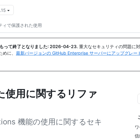
.15
{{icon}}
ティで保護された使用
日付をもって終了となりました:
2026-04-23
.
重大なセキュリティの問題に対
ために、
最新バージョンの GitHub Enterprise サーバーにアップグ
た使用に関するリファ
ctions 機能の使用に関するセキ
ワ
信