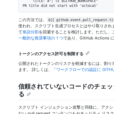
     TITLE: a"; ls $GITHUB_WORKSPACE"

この方法では、
${{ github.event.pull_request.ti
使われ、スクリプト生成プロセスとはやり取りされ
て
単語分割
を回避することを検討します。ただし、
一般的な推奨事項の 1 つ
であり、GitHub Actio
トークンのアクセス許可を制限する
公開されたトークンのリスクを軽減するには、割り
ます。 詳しくは、「
ワークフローでの認証に GITHU
信頼されていないコードのチェッ
る
スクリプト インジェクション攻撃と同様に、アク
ない pull request コンテンツもセキュリティ