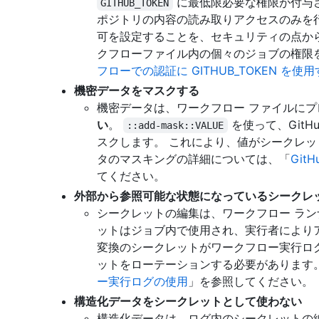
に最低限必要な権限が付与
GITHUB_TOKEN
ポジトリの内容の読み取りアクセスのみを
可を設定することを、セキュリティの点か
クフローファイル内の個々のジョブの権限
フローでの認証に GITHUB_TOKEN を使
機密データをマスクする
機密データは、ワークフロー ファイルに
い
。
を使って、Git
::add-mask::VALUE
スクします。 これにより、値がシークレッ
タのマスキングの詳細については、「
Git
てください。
外部から参照可能な状態になっているシークレ
シークレットの編集は、ワークフロー ラン
ットはジョブ内で使用され、実行者により
変換のシークレットがワークフロー実行ロ
ットをローテーションする必要があります
ー実行ログの使用
」を参照してください。
構造化データをシークレットとして使わない
構造化データは、ログ内のシークレットの