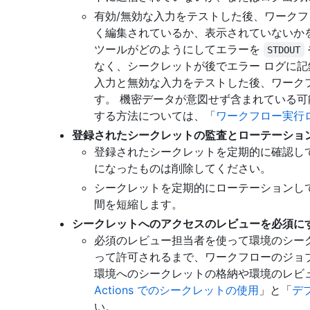
有効/無効な入力をテストした後、ワーク
く編集されているか、表示されていないか
ツールがどのようにしてエラーを
STDOUT
なく、シークレットが後でエラー ログに記
入力と無効な入力をテストした後、ワーク
す。 機密データが意図せず含まれている可
する方法については、「
ワークフロー実行
登録されたシークレットの監査とローテーショ
登録されたシークレットを定期的に確認し
になったものは削除してください。
シークレットを定期的にローテーションし
間を短縮します。
シークレットへのアクセスのレビューを必須に
必須のレビュー担当者を使って環境のシー
って許可されるまで、ワークフローのジョ
環境へのシークレットの格納や環境のレビ
Actions でのシークレットの使用
」と「
デ
い。