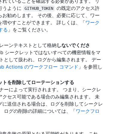
されていることを確認する必要があります。 リ
行うように
の既定のアクセス許
GITHUB_TOKEN
らお勧めします。 その後、必要に応じて、ワー
を増やすことができます。 詳しくは、「
ワーク
用する
」をご覧ください。
プレーンテキストとして格納
しないでくださ
Hub シークレットではないすべての機密情報をマ
トとして扱われ、ログから編集されます。 デー
Hub Actions のワークフロー コマンド
」を参照し
ットを削除してローテーションする
ナーによって実行されます。 つまり、シークレ
アクセス可能である場合のみ編集されます。 未
グに送信される場合は、ログを削除してシークレ
。 ログの削除の詳細については、「
ワークフロ
編集失敗の原因となる可能性があります。これ