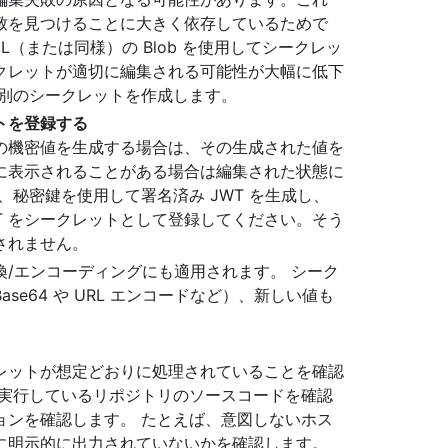
致を見つけることに大きく依存しているためで
ML（または同様）の Blob を使用してシークレッ
クレットが適切に編集される可能性が大幅に低下
個別のシークレットを作成します。
トを登録する
の機密値を生成する場合は、その生成された値を
に表示されることがある場合は編集された状態に
、秘密鍵を使用して署名済み JWT を生成し、
JWT をシークレットとして登録してください。そう
されません。
/エンコーディングにも適用されます。 シーク
e64 や URL エンコードなど）、新しい値も
レットが想定どおりに処理されていることを確認
を実行しているリポジトリのソースコードを確認
ョンを確認します。 たとえば、意図しないホス
に明示的に出力されていないかを確認します。