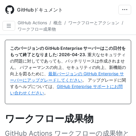
Skip
to
GitHubドキュメント
main
content
GitHub Actions
/
概念
/
ワークフローとアクション
/
ワークフロー成果物
このバージョンの GitHub Enterprise サーバーはこの日付を
もって終了となりました:
2026-04-23
.
重大なセキュリティ
の問題に対してであっても、パッチリリースは作成されませ
ん。 パフォーマンスの向上、セキュリティの向上、新機能の
向上を図るために、
最新バージョンの GitHub Enterprise サ
ーバーにアップグレードしてください
。 アップグレードに関
するヘルプについては、
GitHub Enterprise サポートにお問
い合わせください
。
ワークフロー成果物
GitHub Actions ワークフローの成果物と