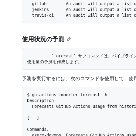
  gitlab        An audit will output a list 
  jenkins       An audit will output a list 
  travis-ci     An audit will output a list 
使用状況の予測
          `forecast` サブコマンドは、パイプラインの使用状況の履歴を確認して、GitHub Actions 
予測を実行するには、次のコマンドを使用して、使
$ gh actions-importer forecast -h

Description:

  Forecasts GitHub Actions usage from historical pipeline utilization.

[...]

Commands:

  azure-devops  Forecasts GitHub Actions usage from historical Azure DevOps pipeline 