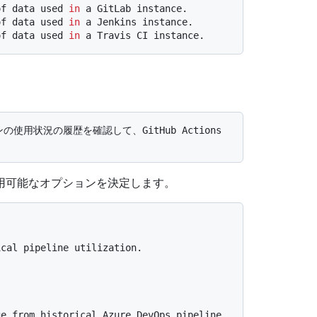
of data used 
in
 a GitLab instance.

of data used 
in
 a Jenkins instance.

of data used 
in
用可能なオプションを決定します。