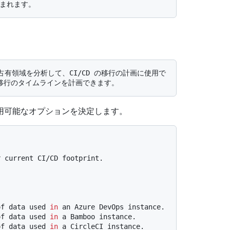
用可能なオプションを決定します。
of data used 
in
 an Azure DevOps instance.

of data used 
in
 a Bamboo instance.

of data used 
in
 a CircleCI instance.
