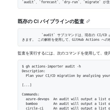
既存の CI パイプラインの監査
          `audit` サブコマンドは、現在の CI/CD 占有領域を分析して、CI/CD の移行の計画に使用で
監査を実行するには、次のコマンドを使用して、使
$ gh actions-importer audit -h

Description:

  Plan your CI/CD migration by analyzing your current CI/CD footprint.

[...]

Commands:

  azure-devops  An audit will output a list 
  bamboo        An audit will output a list 
  circle-ci     An audit will output a list 