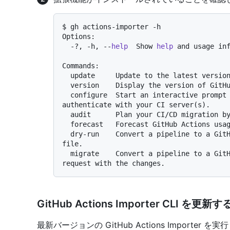
$ gh actions-importer -h

Options:

  -?, -h, --
help
  Show 
help
 and usage inf
Commands:

  update     Update to the latest version of GitHub Actions Importer.

  version    Display the version of GitHub Actions Importer.

  configure  Start an interactive prompt to configure credentials used to 
authenticate with your CI server(s).

  audit      Plan your CI/CD migration by analyzing your current CI/CD footprint.

  forecast   Forecast GitHub Actions usage from historical pipeline utilization.

  dry-run    Convert a pipeline to a GitHub Actions workflow and output its yaml 
file.

  migrate    Convert a pipeline to a GitHub Actions workflow and open a pull 
GitHub Actions Importer CLI を更新す
最新バージョンの GitHub Actions Importe