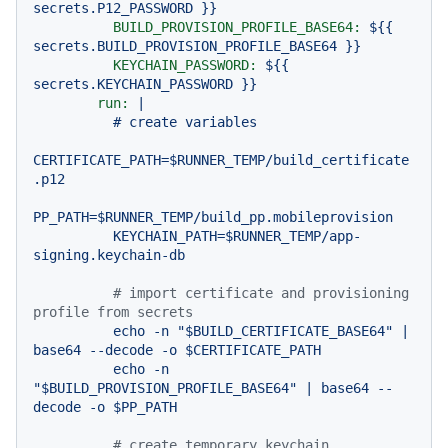
secrets.P12_PASSWORD
}}
BUILD_PROVISION_PROFILE_BASE64:
${{
secrets.BUILD_PROVISION_PROFILE_BASE64
}}
KEYCHAIN_PASSWORD:
${{
secrets.KEYCHAIN_PASSWORD
}}
run:
|

          # create variables

CERTIFICATE_PATH=$RUNNER_TEMP/build_certificate
.p12

PP_PATH=$RUNNER_TEMP/build_pp.mobileprovision

          KEYCHAIN_PATH=$RUNNER_TEMP/app-
# import certificate and provisioning 
profile from secrets
echo
-n
"$BUILD_CERTIFICATE_BASE64"
|
base64
--decode
-o
$CERTIFICATE_PATH
echo
-n
"$BUILD_PROVISION_PROFILE_BASE64"
|
base64
--
decode
-o
$PP_PATH
# create temporary keychain