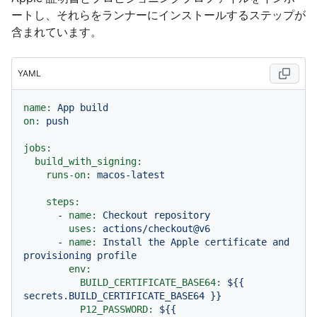
ートし、それらをランナーにインストールするステップが
含まれています。
YAML
name:
App
build
on:
push
jobs:
build_with_signing:
runs-on:
macos-latest
steps:
-
name:
Checkout
repository
uses:
actions/checkout@v6
-
name:
Install
the
Apple
certificate
and
provisioning
profile
env:
BUILD_CERTIFICATE_BASE64:
${{
secrets.BUILD_CERTIFICATE_BASE64
}}
P12_PASSWORD:
${{