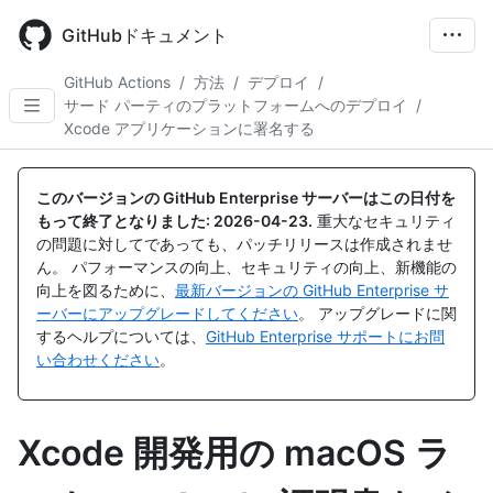
Skip
to
GitHubドキュメント
main
content
GitHub Actions
/
方法
/
デプロイ
/
サード パーティのプラットフォームへのデプロイ
/
Xcode アプリケーションに署名する
このバージョンの GitHub Enterprise サーバーはこの日付を
もって終了となりました:
2026-04-23
.
重大なセキュリティ
の問題に対してであっても、パッチリリースは作成されませ
ん。 パフォーマンスの向上、セキュリティの向上、新機能の
向上を図るために、
最新バージョンの GitHub Enterprise サ
ーバーにアップグレードしてください
。 アップグレードに関
するヘルプについては、
GitHub Enterprise サポートにお問
い合わせください
。
Xcode 開発用の macOS ラ