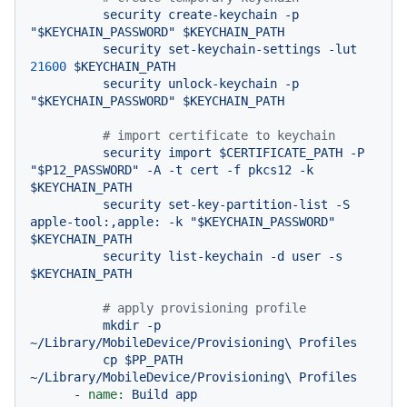
security
create-keychain
-p
"$KEYCHAIN_PASSWORD"
$KEYCHAIN_PATH
security
set-keychain-settings
-lut
21600
$KEYCHAIN_PATH
security
unlock-keychain
-p
"$KEYCHAIN_PASSWORD"
$KEYCHAIN_PATH
# import certificate to keychain
security
import
$CERTIFICATE_PATH
-P
"$P12_PASSWORD"
-A
-t
cert
-f
pkcs12
-k
$KEYCHAIN_PATH
security
set-key-partition-list
-S
apple-tool:,apple:
-k
"$KEYCHAIN_PASSWORD"
$KEYCHAIN_PATH
security
list-keychain
-d
user
-s
$KEYCHAIN_PATH
# apply provisioning profile
mkdir
-p
~/Library/MobileDevice/Provisioning\
Profiles
cp
$PP_PATH
~/Library/MobileDevice/Provisioning\
Profiles
-
name:
Build
app