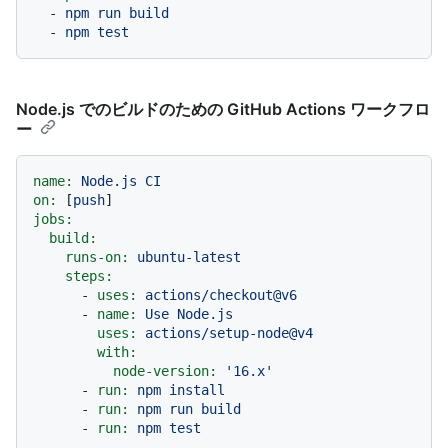
-
npm
run
build
-
npm
test
Node.js でのビルドのための GitHub Actions ワークフロ
ー
name:
Node.js
CI
on:
 [
push
jobs:
build:
runs-on:
ubuntu-latest
steps:
-
uses:
actions/checkout@v6
-
name:
Use
Node.js
uses:
actions/setup-node@v4
with:
node-version:
'16.x'
-
run:
npm
install
-
run:
npm
run
build
-
run:
npm
test