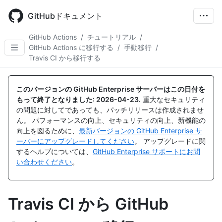
Skip
to
GitHubドキュメント
main
content
GitHub Actions
/
チュートリアル
/
GitHub Actions に移行する
/
手動移行
/
Travis CI から移行する
このバージョンの GitHub Enterprise サーバーはこの日付を
もって終了となりました:
2026-04-23
.
重大なセキュリティ
の問題に対してであっても、パッチリリースは作成されませ
ん。 パフォーマンスの向上、セキュリティの向上、新機能の
向上を図るために、
最新バージョンの GitHub Enterprise サ
ーバーにアップグレードしてください
。 アップグレードに関
するヘルプについては、
GitHub Enterprise サポートにお問
い合わせください
。
Travis CI から GitHub