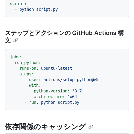
script:
-
python
script.py
ステップとアクションの GitHub Actions 構
文
jobs:
run_python:
runs-on:
ubuntu-latest
steps:
-
uses:
actions/setup-python@v5
with:
python-version:
'3.7'
architecture:
'x64'
-
run:
python
script.py
依存関係のキャッシング