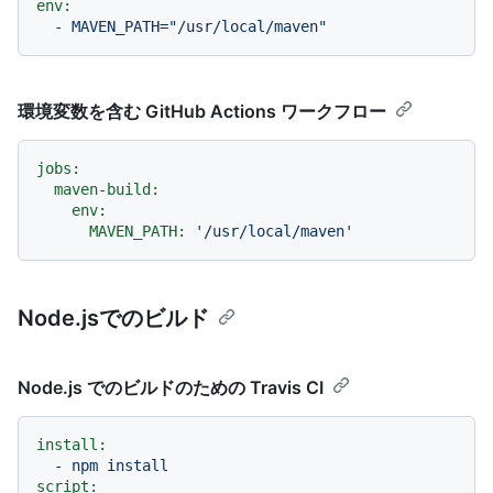
env:
-
MAVEN_PATH="/usr/local/maven"
環境変数を含む GitHub Actions ワークフロー
jobs:
maven-build:
env:
MAVEN_PATH:
'/usr/local/maven'
Node.jsでのビルド
Node.js でのビルドのための Travis CI
install:
-
npm
install
script: