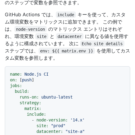
のステップで変数を参照できます。
GitHub Actions では、
キーを使って、カスタ
include
ム環境変数をマトリックスに追加できます。 この例で
は、
のマトリックス エントリはそれぞ
node-version
れ、環境変数
と
に異なる値を使用す
site
datacenter
るように構成されています。 次に
Echo site details
ステップでは、
を使用してカス
env: ${{ matrix.env }}
タム変数を参照します。
name:
Node.js
CI
on:
 [
push
jobs:
build:
runs-on:
ubuntu-latest
strategy:
matrix:
include:
-
node-version:
'14.x'
site:
"prod"
datacenter:
"site-a"