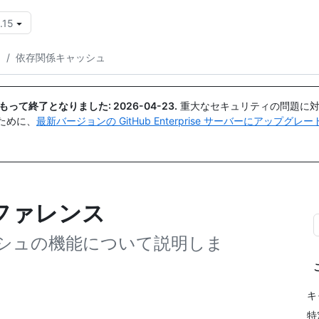
.15
{{icon}}
ン
/
依存関係キャッシュ
日付をもって終了となりました:
2026-04-23
.
重大なセキュリティの問題に対
ために、
最新バージョンの GitHub Enterprise サーバーにアップグ
ファレンス
シュの機能について説明しま
キ
特