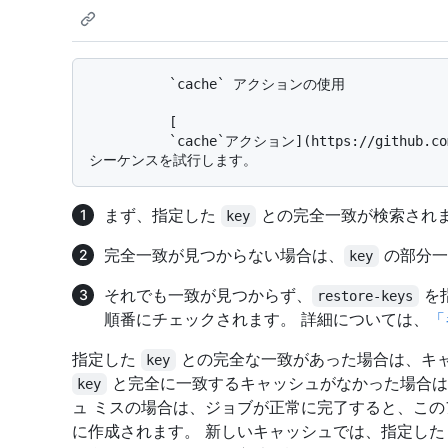
          `cache` アクションの使用

          [

          `cache`アクション](https://github.com/actions/cache)は、キャッシュの復元時に次の
まず、指定した
との完全一致が検索され
key
完全一致が見つからない場合は、
の部分一
key
それでも一致が見つからず、
を
restore-keys
順番にチェックされます。 詳細については、
「
指定した
との完全な一致があった場合は、キャ
key
と完全に一致するキャッシュがなかった場合は
key
ュ ミスの場合は、ジョブが正常に完了すると、こ
に作成されます。 新しいキャッシュでは、指定し