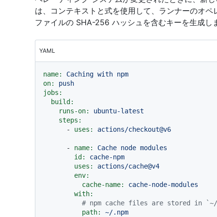
は、コンテキストと式を使用して、ランナーのオペ
ファイルの SHA-256 ハッシュを含むキーを生成し
YAML
name:
Caching
with
npm
on:
push
jobs:
build:
runs-on:
ubuntu-latest
steps:
-
uses:
actions/checkout@v6
-
name:
Cache
node
modules
id:
cache-npm
uses:
actions/cache@v4
env:
cache-name:
cache-node-modules
with:
# npm cache files are stored in `~
path:
~/.npm