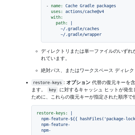
-
name:
Cache
Gradle
packages
uses:
actions/cache@v4
with:
path:
|

      ~/.gradle/caches

ディレクトリまたは単一ファイルのいずれか
れています。
絶対パス、またはワークスペース ディレ
:
オプション
代替の復元キーを含
restore-keys
ます。
に対するキャッシュ ヒットが発生
key
ために、これらの復元キーが指定された順序で
restore-keys:
|

  npm-feature-${{ hashFiles('package-lock.json') }}

  npm-feature-
