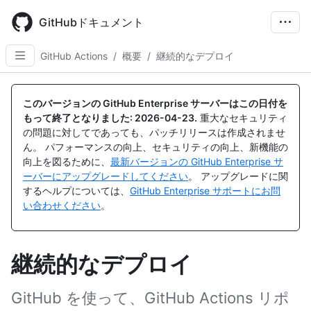
Skip
to
GitHubドキュメント
main
content
GitHub Actions
/
概要
/
継続的なデプロイ
このバージョンの GitHub Enterprise サーバーはこの日付を
もって終了となりました:
2026-04-23
.
重大なセキュリティ
の問題に対してであっても、パッチリリースは作成されませ
ん。 パフォーマンスの向上、セキュリティの向上、新機能の
向上を図るために、
最新バージョンの GitHub Enterprise サ
ーバーにアップグレードしてください
。 アップグレードに関
するヘルプについては、
GitHub Enterprise サポートにお問
い合わせください
。
継続的なデプロイ
GitHub を使って、GitHub Actions リポ