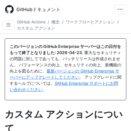
Skip
to
GitHubドキュメント
main
content
GitHub Actions
/
概念
/
ワークフローとアクション
/
カスタム アクション
このバージョンの GitHub Enterprise サーバーはこの日付を
もって終了となりました:
2026-04-23
.
重大なセキュリティ
の問題に対してであっても、パッチリリースは作成されませ
ん。 パフォーマンスの向上、セキュリティの向上、新機能の
向上を図るために、
最新バージョンの GitHub Enterprise サ
ーバーにアップグレードしてください
。 アップグレードに関
するヘルプについては、
GitHub Enterprise サポートにお問
い合わせください
。
カスタム アクションについ
て