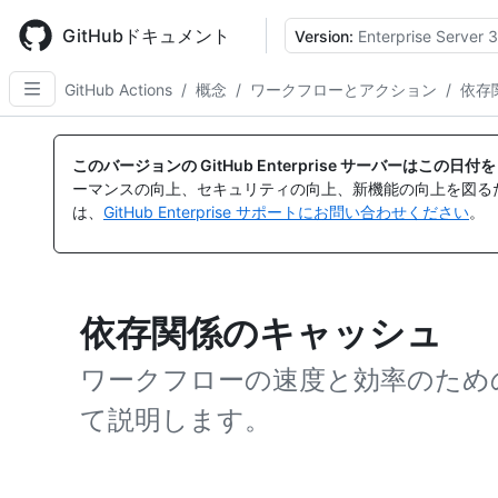
Skip
to
GitHubドキュメント
Version:
Enterprise Server 3
main
content
GitHub Actions
/
概念
/
ワークフローとアクション
/
依存
このバージョンの GitHub Enterprise サーバーはこの
ーマンスの向上、セキュリティの向上、新機能の向上を図る
は、
GitHub Enterprise サポートにお問い合わせください
。
依存関係のキャッシュ
ワークフローの速度と効率のため
て説明します。