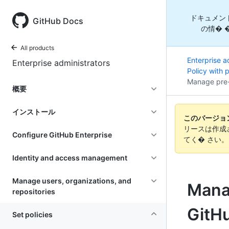
ドキュメン
GitHub Docs
の情� 
All products
Enterprise a
Enterprise administrators
Policy with 
Manage pre-
概要
インストール
このバージョンの
リースは作成
Configure GitHub Enterprise
てく� さい
Identity and access management
Manage users, organizations, and
Mana
repositories
GitHu
Set policies