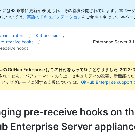
トには� �繁に更新が� えられ、その都度公開されています。本ページ
�については、
英語のドキュメンテーション
をご参照く� さい。本ペー
dministrators
/
Set policies
/
Enterprise Server 3.1
pre-receive hooks
/
receive hooks
 GitHub Enterprise はこの日付をもって終了となりました:
2022-
されません。 パフォーマンスの向上、セキュリティの改善、新機能のた
。 アップグレードに関する支援については、
GitHub Enterprise suppo
ging pre-receive hooks on t
b Enterprise Server applianc