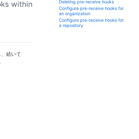
Deleting pre-receive hooks
ks within
Configure pre-receive hooks for
an organization
Configure pre-receive hooks for
a repository
クし、続いて
。