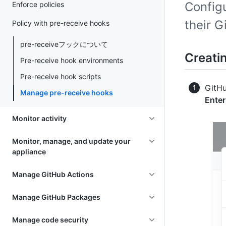
Config
Enforce policies
their G
Policy with pre-receive hooks
pre-receiveフックについて
Creati
Pre-receive hook environments
Pre-receive hook scripts
Git
Manage pre-receive hooks
Ente
Monitor activity
Monitor, manage, and update your
appliance
Manage GitHub Actions
Manage GitHub Packages
Manage code security