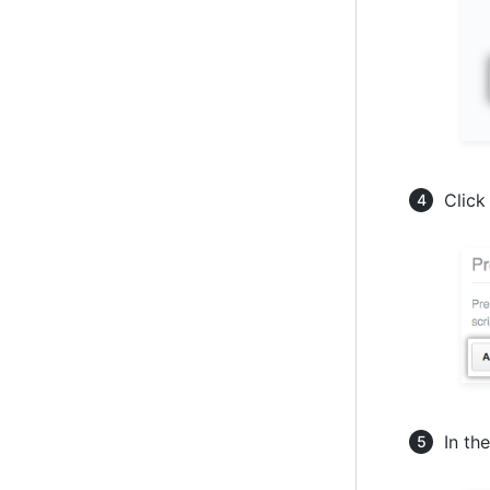
Clic
In th