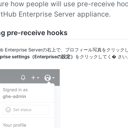
ure how people will use pre-receive hoo
itHub Enterprise Server appliance.
ng pre-receive hooks
Hub Enterprise Serverの右上で、プロフィール写真をクリッ
rprise settings（Enterpriseの設定）
をクリックしてく� さい