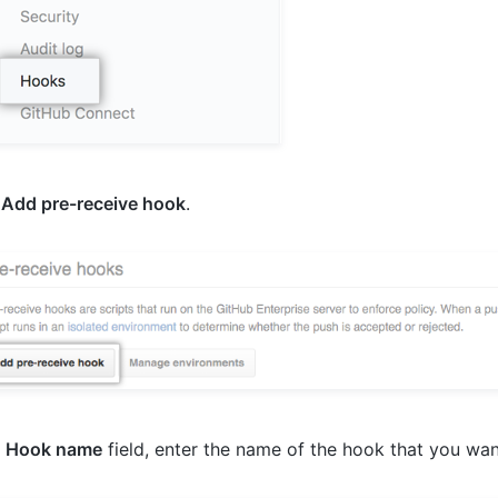
k
Add pre-receive hook
.
e
Hook name
field, enter the name of the hook that you wan