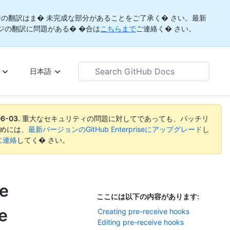
の翻訳はま� 未完成な部分があることをご了承く� さい。最新
ジの翻訳に問題がある� �合は
こちらまで
ご連絡く� さい。
Search
日本語
GitHub
Docs
06-03
.
重大なセキュリティの問題に対してであっても、パッチリ
めには、
最新バージョンのGitHub Enterpriseにアップグレード
し
rtに連絡
してく� さい。
he
ここには以下の内容があります:
e
Creating pre-receive hooks
Editing pre-receive hooks