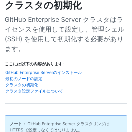
クラスタの初期化
GitHub Enterprise Server クラスタはラ
イセンスを使用して設定し、管理シェル
(SSH) を使用して初期化する必要があり
ます。
ここには以下の内容があります:
GitHub Enterprise Serverのインストール
最初のノードの設定
クラスタの初期化
クラスタ設定ファイルについて
ノート：
GitHub Enterprise Server クラスタリングは
HTTPS で設定しなくてはなりません。