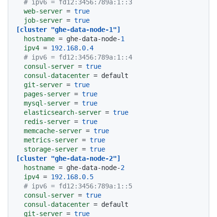
# ipv6 = fd12:3456:789a:1::3
web-server
 = 
true
job-server
 = 
true
[cluster "ghe-data-node-1"]
hostname
 = ghe-data-node-
1
ipv4
 = 
192.168
.
0.4
# ipv6 = fd12:3456:789a:1::4
consul-server
 = 
true
consul-datacenter
 = default

git-server
 = 
true
pages-server
 = 
true
mysql-server
 = 
true
elasticsearch-server
 = 
true
redis-server
 = 
true
memcache-server
 = 
true
metrics-server
 = 
true
storage-server
 = 
true
[cluster "ghe-data-node-2"]
hostname
 = ghe-data-node-
2
ipv4
 = 
192.168
.
0.5
# ipv6 = fd12:3456:789a:1::5
consul-server
 = 
true
consul-datacenter
 = default

git-server
 = 
true