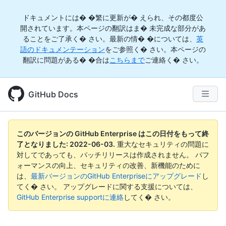
ドキュメントには� �繁に更新が� えられ、その都度公
開されています。本ページの翻訳はま� 未完成な部分があ
ることをご了承く� さい。最新の情� �については、
英
語のドキュメンテーション
をご参照く� さい。本ページの
翻訳に問題がある� �合は
こちらまで
ご連絡く� さい。
GitHub Docs
このバージョンの GitHub Enterprise はこの日付をもって終
了となりました:
2022-06-03
.
重大なセキュリティの問題に
対してであっても、パッチリリースは作成されません。 パフ
ォーマンスの向上、セキュリティの改善、新機能のために
は、
最新バージョンのGitHub Enterpriseにアップグレード
し
てく� さい。 アップグレードに関する支援については、
GitHub Enterprise supportに連絡
してく� さい。