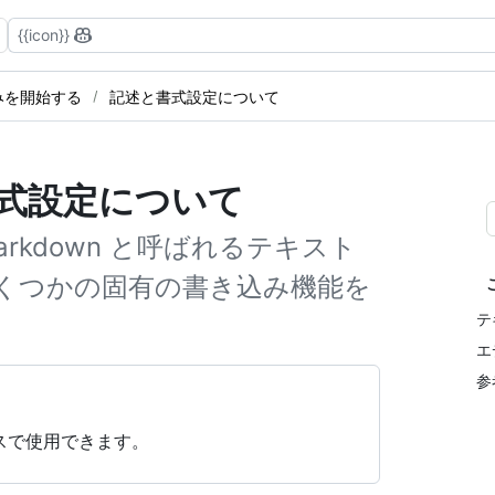
{{icon}}
込みを開始する
記述と書式設定について
書式設定について
d Markdown と呼ばれるテキスト
くつかの固有の書き込み機能を
テ
エ
参
ェイスで使用できます。