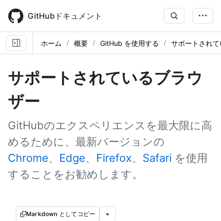
Skip
to
GitHubドキュメント
main
content
ホーム
概要
GitHub を使用する
サポートされて
サポートされているブラウ
ザー
GitHubのエクスペリエンスを最大限に高
めるために、最新バージョンの
Chrome
、
Edge
、
Firefox
、
Safari
を使用
することをお勧めします。
Markdown としてコピー