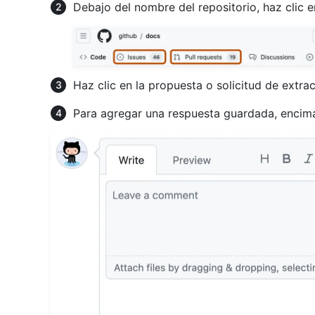
Debajo del nombre del repositorio, haz clic 
Haz clic en la propuesta o solicitud de extra
Para agregar una respuesta guardada, encim