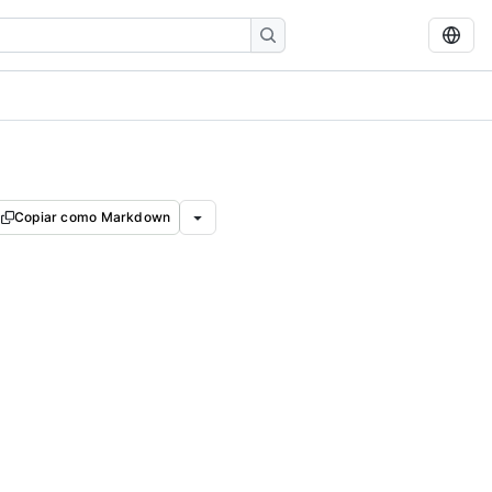
Copiar como Markdown