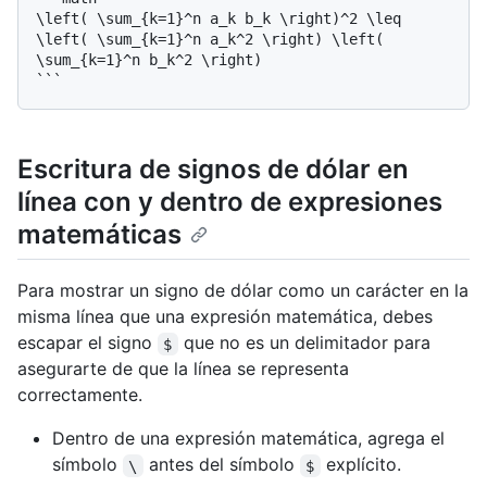
\left( \sum_{k=1}^n a_k b_k \right)^2 \leq 
\left( \sum_{k=1}^n a_k^2 \right) \left( 
\sum_{k=1}^n b_k^2 \right)

Escritura de signos de dólar en
línea con y dentro de expresiones
matemáticas
Para mostrar un signo de dólar como un carácter en la
misma línea que una expresión matemática, debes
escapar el signo
que no es un delimitador para
$
asegurarte de que la línea se representa
correctamente.
Dentro de una expresión matemática, agrega el
símbolo
antes del símbolo
explícito.
\
$