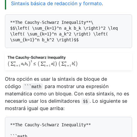
Sintaxis básica de redacción y formato
.
**The Cauchy-Schwarz Inequality**\

$$\left( \sum_{k=1}^n a_k b_k \right)^2 \leq 
\left( \sum_{k=1}^n a_k^2 \right) \left( 
Otra opción es usar la sintaxis de bloque de
código
para mostrar una expresión
```math
matemática como un bloque. Con esta sintaxis, no es
necesario usar los delimitadores
. Lo siguiente se
$$
mostrará igual que arriba:
**The Cauchy-Schwarz Inequality**

```math
