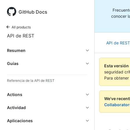
Frecuent
GitHub Docs
conocer la
All products
API de REST
API de REST
Resumen
Guías
Esta versión
seguridad crí
Para obtener 
Referencia de la API de REST
Actions
We've recent
Collaborator
Actividad
Aplicaciones