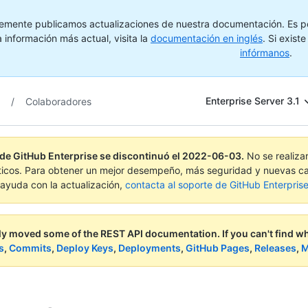
emente publicamos actualizaciones de nuestra documentación. Es pos
 información más actual, visita la
documentación en inglés
. Si exist
infórmanos
.
Enterprise Server 3.1
/
Colaboradores
 de GitHub Enterprise se discontinuó el
2022-06-03
.
No se realiza
ticos. Para obtener un mejor desempeño, más seguridad y nuevas ca
ayuda con la actualización,
contacta al soporte de GitHub Enterpris
ly moved some of the REST API documentation.
If you can't find 
s
,
Commits
,
Deploy Keys
,
Deployments
,
GitHub Pages
,
Releases
,
M