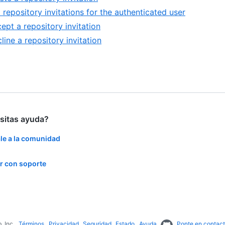
t repository invitations for the authenticated user
ept a repository invitation
line a repository invitation
sitas ayuda?
le a la comunidad
r con soporte
, Inc.
Términos
Privacidad
Seguridad
Estado
Ayuda
Ponte en contac