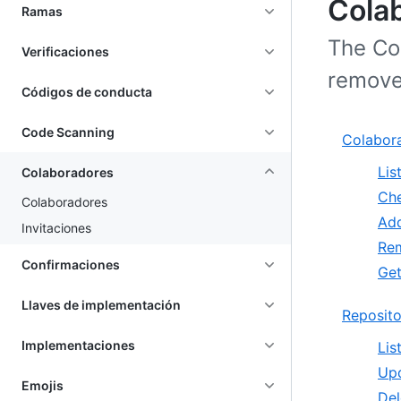
Cola
Ramas
The Col
Verificaciones
remove 
Códigos de conducta
Code Scanning
Colabor
Lis
Colaboradores
Che
Colaboradores
Add
Invitaciones
Rem
Confirmaciones
Get
Llaves de implementación
Reposito
Implementaciones
Lis
Upd
Emojis
Del