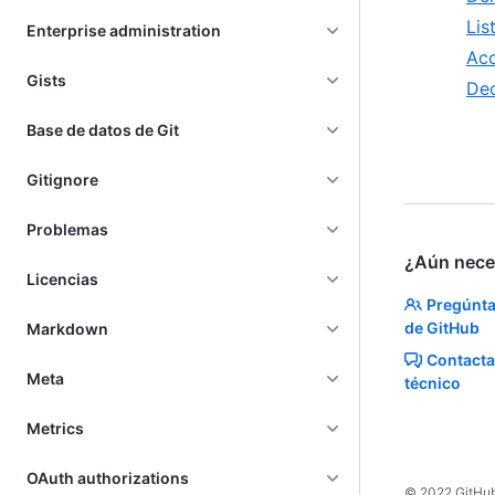
Lis
Enterprise administration
Acc
Gists
Dec
Base de datos de Git
Gitignore
Problemas
¿Aún nece
Licencias
Pregúnta
de GitHub
Markdown
Contacta
Meta
técnico
Metrics
OAuth authorizations
©
2022
GitHub