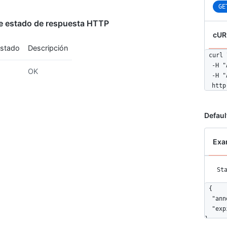
GE
e estado de respuesta HTTP
cUR
estado
Descripción
curl \
  -H "
OK
  -H "
  http
Defaul
Exa
St
{

  "ann
  "exp
}