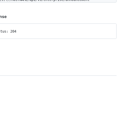
nse
atus: 204