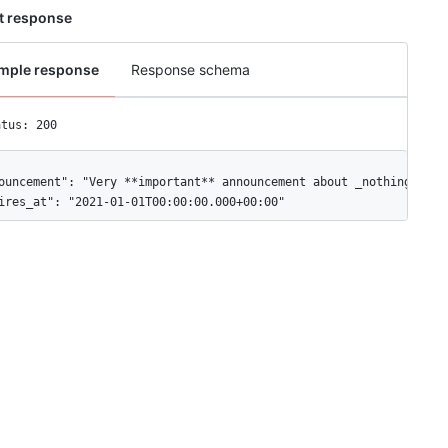
t response
mple response
Response schema
atus: 200
ouncement": "Very **important** announcement about _nothing_.",

ires_at": "2021-01-01T00:00:00.000+00:00"
