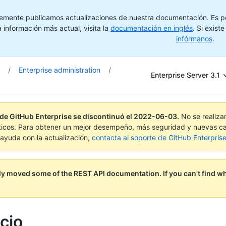
emente publicamos actualizaciones de nuestra documentación. Es pos
 información más actual, visita la
documentación en inglés
. Si exist
infórmanos
.
/
Enterprise administration
/
Enterprise Server 3.1
 de GitHub Enterprise se discontinuó el
2022-06-03
.
No se realiza
ticos. Para obtener un mejor desempeño, más seguridad y nuevas ca
ayuda con la actualización,
contacta al soporte de GitHub Enterpris
ly moved some of the REST API documentation.
If you can't find w
cio