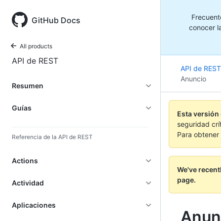
Frecuent
GitHub Docs
conocer la
All products
API de REST
API de REST
Anuncio
Resumen
Guías
Esta versión
seguridad crí
Para obtener 
Referencia de la API de REST
Actions
We've recent
page.
Actividad
Aplicaciones
Anun