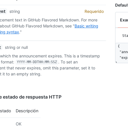
Defaul
string
Requerido
ent
cement text in GitHub Flavored Markdown. For more
Exa
 about GitHub Flavored Markdown, see "
Basic writing
ing syntax
."
St
{

string or null
t
  "ann
 which the announcement expires. This is a timestamp
  "exp
format:
. To set an
YYYY-MM-DDTHH:MM:SSZ
}
t that never expires, omit this parameter, set it to
et it to an empty string.
e estado de respuesta HTTP
estado
Descripción
OK