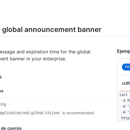
e global announcement banner
Ejemp
essage and expiration time for the global
nt banner in your enterprise.
PA
s
cUR
os
curl \
  -X P
ring
  -H "
is recommended.
  -H "
application/vnd.github.v3+json
  http
 de cuerpo