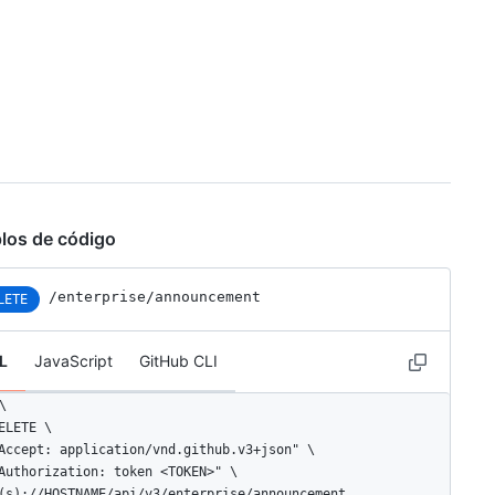
los de código
/enterprise/announcement
LETE
L
JavaScript
GitHub CLI


ELETE \

Accept: application/vnd.github.v3+json" \ 

Authorization: token <TOKEN>" \

(s)://HOSTNAME/api/v3/enterprise/announcement