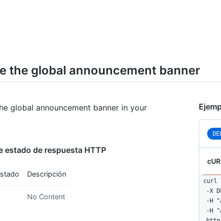
 the global announcement banner
Ejemp
he global announcement banner in your
DE
e estado de respuesta HTTP
cUR
estado
Descripción
curl \
  -X D
No Content
  -H "
  -H "
  http