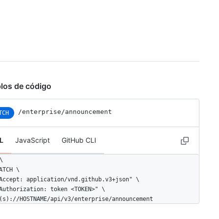
los de código
/enterprise/announcement
TCH
L
JavaScript
GitHub CLI


ATCH \

Accept: application/vnd.github.v3+json" \ 

Authorization: token <TOKEN>" \

(s)://HOSTNAME/api/v3/enterprise/announcement