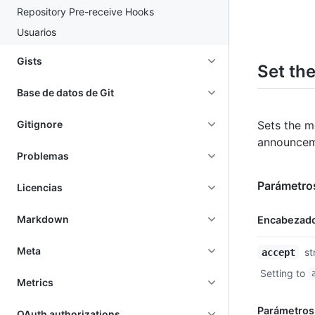
Repository Pre-receive Hooks
Usuarios
Gists
Set th
Base de datos de Git
Sets the m
Gitignore
announceme
Problemas
Parámetro
Licencias
Markdown
Encabezad
Nombre,
Meta
st
accept
Tipo,
Setting to
Descripción
Metrics
Parámetros
OAuth authorizations