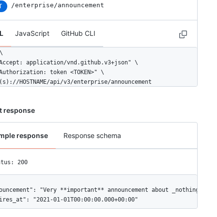
/enterprise/announcement
T
L
JavaScript
GitHub CLI


Accept: application/vnd.github.v3+json" \ 

Authorization: token <TOKEN>" \

(s)://HOSTNAME/api/v3/enterprise/announcement
t response
mple response
Response schema
atus: 200
ouncement": "Very **important** announcement about _nothing_.",

ires_at": "2021-01-01T00:00:00.000+00:00"
