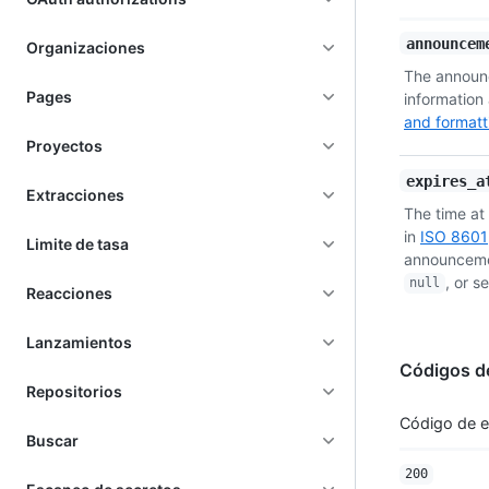
Nombre,
announcem
Organizaciones
Tipo,
The announ
Descripción
Pages
information
and formatt
Proyectos
expires_a
Extracciones
The time at
in
ISO 8601
Limite de tasa
announcemen
, or s
null
Reacciones
Lanzamientos
Códigos d
Repositorios
Código de 
Buscar
200