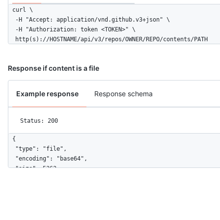
curl \

  -H "Accept: application/vnd.github.v3+json" \ 

  -H "Authorization: token <TOKEN>" \

  http(s)://HOSTNAME/api/v3/repos/OWNER/REPO/contents/PATH
Response if content is a file
Example response
Response schema
Status: 200
{

  "type": "file",

  "encoding": "base64",

  "size": 5362,

  "name": "README.md",

  "path": "README.md",

  "content": "encoded content ...",

  "sha": "3d21ec53a331a6f037a91c368710b99387d012c1",

  "url": "https://api.github.com/repos/octokit/octokit.rb/cont