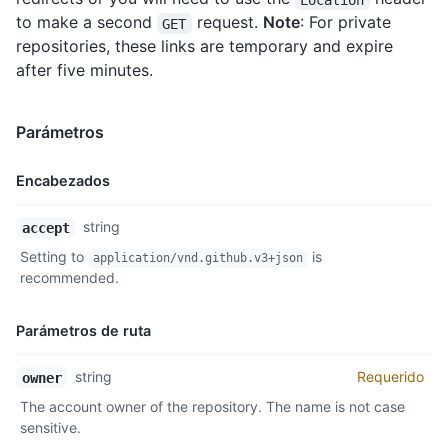
to make a second
request.
Note
: For private
GET
repositories, these links are temporary and expire
after five minutes.
Parámetros
Encabezados
Nombre,
string
accept
Tipo,
Setting to
is
application/vnd.github.v3+json
Descripción
recommended.
Parámetros de ruta
Nombre,
string
Requerido
owner
Tipo,
The account owner of the repository. The name is not case
Descripción
sensitive.