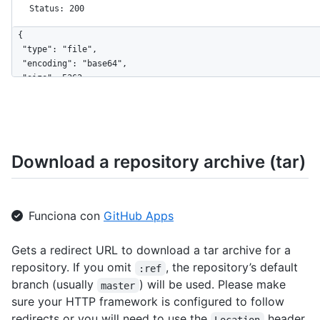
Status: 200
{

  "type": "file",

  "encoding": "base64",

  "size": 5362,

  "name": "README.md",

  "path": "README.md",

  "content": "encoded content ...",

  "sha": "3d21ec53a331a6f037a91c368710b99387d012c1",

  "url": "https://api.github.com/repos/octokit/octokit.rb/cont
Download a repository archive (tar)
  "git_url": "https://api.github.com/repos/octokit/octokit.rb/
  "html_url": "https://github.com/octokit/octokit.rb/blob/mast
  "download_url": "https://raw.githubusercontent.com/octokit/o
  "_links": {

Funciona con
GitHub Apps
    "git": "https://api.github.com/repos/octokit/octokit.rb/gi
    "self": "https://api.github.com/repos/octokit/octokit.rb/c
Gets a redirect URL to download a tar archive for a
    "html": "https://github.com/octokit/octokit.rb/blob/master
  }

repository. If you omit
, the repository’s default
:ref
}
branch (usually
) will be used. Please make
master
sure your HTTP framework is configured to follow
redirects or you will need to use the
header
Location