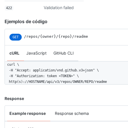
Validation failed
422
Ejemplos de código
/repos
/{owner}
/{repo}
/readme
GET
cURL
JavaScript
GitHub CLI
curl \

  -H "Accept: application/vnd.github.v3+json" \ 

  -H "Authorization: token <TOKEN>" \

  http(s)://HOSTNAME/api/v3/repos/OWNER/REPO/readme
Response
Example response
Response schema