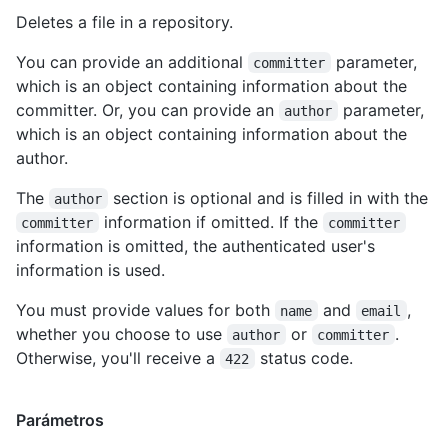
      "html": "https://github.com/octocat/Hello-World/blob/mas
Deletes a file in a repository.
    }

  },

You can provide an additional
parameter,
  "commit": {

committer
    "sha": "7638417db6d59f3c431d3e1f261cc637155684cd",

which is an object containing information about the
    "node_id": "MDY6Q29tbWl0NzYzODQxN2RiNmQ1OWYzYzQzMWQzZTFmMj
committer. Or, you can provide an
parameter,
author
    "url": "https://api.github.com/repos/octocat/Hello-World/g
which is an object containing information about the
    "html_url": "https://github.com/octocat/Hello-World/git/co
author.
    "author": {

      "date": "2014-11-07T22:01:45Z",

The
section is optional and is filled in with the
author
      "name": "Monalisa Octocat",

information if omitted. If the
      "email": "octocat@github.com"

committer
committer
    },

information is omitted, the authenticated user's
    "committer": {

information is used.
      "date": "2014-11-07T22:01:45Z",

      "name": "Monalisa Octocat",

You must provide values for both
and
,
name
email
      "email": "octocat@github.com"

whether you choose to use
or
.
author
committer
    },

Otherwise, you'll receive a
status code.
422
    "message": "my commit message",

    "tree": {

      "url": "https://api.github.com/repos/octocat/Hello-World
Parámetros
      "sha": "691272480426f78a0138979dd3ce63b77f706feb"

    },
