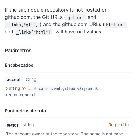
If the submodule repository is not hosted on
github.com, the Git URLs (
and
git_url
) and the github.com URLs (
_links["git"]
html_url
and
) will have null values.
_links["html"]
Parámetros
Encabezados
Nombre,
string
accept
Tipo,
Setting to
is
application/vnd.github.v3+json
Descripción
recommended.
Parámetros de ruta
Nombre,
string
Requerido
owner
Tipo,
The account owner of the repository. The name is not case