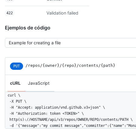
Validation failed
422
Ejemplos de código
/repos
/{owner}
/{repo}
/contents
/{path}
PUT
cURL
JavaScript
curl \

  -X PUT \

  -H "Accept: application/vnd.github.v3+json" \ 

  -H "Authorization: token <TOKEN>" \

  http(s)://HOSTNAME/api/v3/repos/OWNER/REPO/contents/PATH \

  -d '{"message":"my commit message","committer":{"name":"Mon