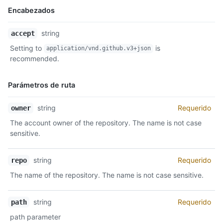
    "parents": [

Encabezados
      {

        "url": "https://api.github.com/repos/octocat/Hello-Wor
Nombre,
string
accept
        "html_url": "https://github.com/octocat/Hello-World/gi
Tipo,
        "sha": "1acc419d4d6a9ce985db7be48c6349a0475975b5"

Setting to
is
application/vnd.github.v3+json
Descripción
      }

recommended.
    ],

    "verification": {

Parámetros de ruta
      "verified": false,

      "reason": "unsigned",

      "signature": null,

Nombre,
string
Requerido
owner
      "payload": null

Tipo,
The account owner of the repository. The name is not case
    }

Descripción
sensitive.
  }

}
string
Requerido
repo
The name of the repository. The name is not case sensitive.
string
Requerido
path
path parameter