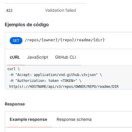
Validation failed
422
Ejemplos de código
/repos
/{owner}
/{repo}
/readme
/{dir}
GET
cURL
JavaScript
GitHub CLI
curl \

  -H "Accept: application/vnd.github.v3+json" \ 

  -H "Authorization: token <TOKEN>" \

  http(s)://HOSTNAME/api/v3/repos/OWNER/REPO/readme/DIR
Response
Example response
Response schema