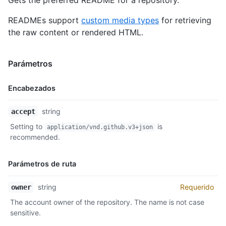
    },

READMEs support
custom media types
for retrieving
    "message": "my commit message",

    "tree": {

the raw content or rendered HTML.
      "url": "https://api.github.com/repos/octocat/Hello-World
      "sha": "691272480426f78a0138979dd3ce63b77f706feb"

    },

Parámetros
    "parents": [

      {

Encabezados
        "url": "https://api.github.com/repos/octocat/Hello-Wor
        "html_url": "https://github.com/octocat/Hello-World/gi
Nombre,
        "sha": "1acc419d4d6a9ce985db7be48c6349a0475975b5"

string
accept
Tipo,
      }

Setting to
is
application/vnd.github.v3+json
    ],

Descripción
recommended.
    "verification": {

      "verified": false,

      "reason": "unsigned",

Parámetros de ruta
      "signature": null,

      "payload": null

Nombre,
string
Requerido
owner
    }

Tipo,
  }

The account owner of the repository. The name is not case
Descripción
}
sensitive.