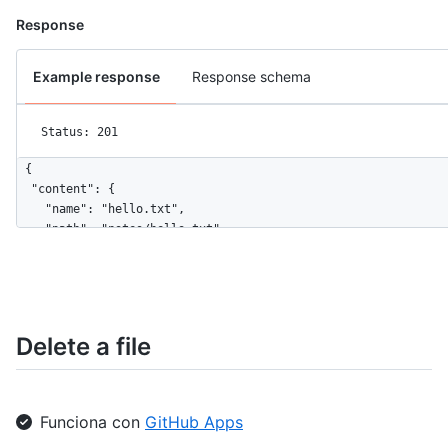
Response
Example response
Response schema
Status: 201
{

  "content": {

    "name": "hello.txt",

    "path": "notes/hello.txt",

    "sha": "95b966ae1c166bd92f8ae7d1c313e738c731dfc3",

    "size": 9,

    "url": "https://api.github.com/repos/octocat/Hello-World/c
    "html_url": "https://github.com/octocat/Hello-World/blob/m
    "git_url": "https://api.github.com/repos/octocat/Hello-Wor
Delete a file
    "download_url": "https://raw.githubusercontent.com/octocat
    "type": "file",

    "_links": {

      "self": "https://api.github.com/repos/octocat/Hello-Worl
Funciona con
GitHub Apps
      "git": "https://api.github.com/repos/octocat/Hello-World