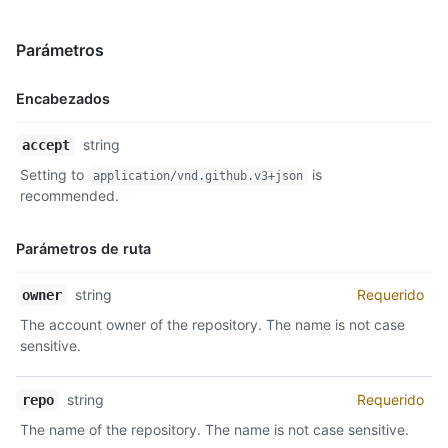
Parámetros
Encabezados
Nombre,
string
accept
Tipo,
Setting to
is
application/vnd.github.v3+json
Descripción
recommended.
Parámetros de ruta
Nombre,
string
Requerido
owner
Tipo,
The account owner of the repository. The name is not case
Descripción
sensitive.
string
Requerido
repo
The name of the repository. The name is not case sensitive.