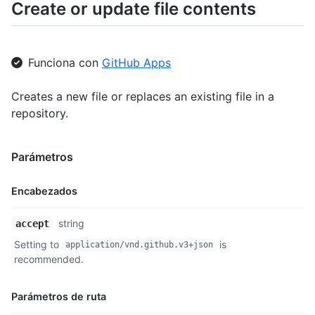
Create or update file contents
  "git_url": "https://api.github.com/repos/octokit/octokit.rb/
  "html_url": "https://github.com/octokit/octokit.rb/blob/mast
  "download_url": "https://raw.githubusercontent.com/octokit/o
  "_links": {

Funciona con
GitHub Apps
    "git": "https://api.github.com/repos/octokit/octokit.rb/gi
    "self": "https://api.github.com/repos/octokit/octokit.rb/c
Creates a new file or replaces an existing file in a
    "html": "https://github.com/octokit/octokit.rb/blob/master
  }

repository.
}
Parámetros
Encabezados
Nombre,
string
accept
Tipo,
Setting to
is
application/vnd.github.v3+json
Descripción
recommended.
Parámetros de ruta