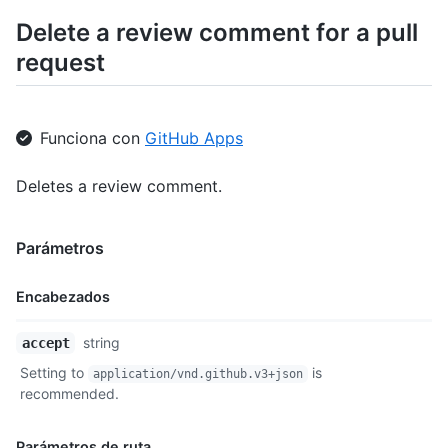
    "html": {

Delete a review comment for a pull
      "href": "https://github.com/octocat/Hello-World/pull/1#d
    },

request
    "pull_request": {

      "href": "https://api.github.com/repos/octocat/Hello-Worl
    }

  },

Funciona con
GitHub Apps
  "start_line": 1,

  "original_start_line": 1,

Deletes a review comment.
  "start_side": "RIGHT",

  "line": 2,

  "original_line": 2,

Parámetros
  "side": "RIGHT"

}
Encabezados
Nombre,
string
accept
Tipo,
Setting to
is
application/vnd.github.v3+json
Descripción
recommended.
Parámetros de ruta