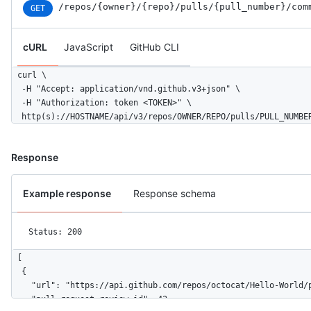
/repos
/{owner}
/{repo}
/pulls
/{pull_number}
/com
GET
cURL
JavaScript
GitHub CLI
curl \

  -H "Accept: application/vnd.github.v3+json" \ 

  -H "Authorization: token <TOKEN>" \

  http(s)://HOSTNAME/api/v3/repos/OWNER/REPO/pulls/PULL_NUMBE
Response
Example response
Response schema
Status: 200
[

  {

    "url": "https://api.github.com/repos/octocat/Hello-World/p
    "pull_request_review_id": 42,
