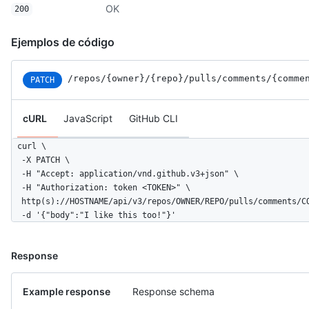
OK
200
Ejemplos de código
/repos
/{owner}
/{repo}
/pulls
/comments
/{comme
PATCH
cURL
JavaScript
GitHub CLI
curl \

  -X PATCH \

  -H "Accept: application/vnd.github.v3+json" \ 

  -H "Authorization: token <TOKEN>" \

  http(s)://HOSTNAME/api/v3/repos/OWNER/REPO/pulls/comments/CO
  -d '{"body":"I like this too!"}'
Response
Example response
Response schema