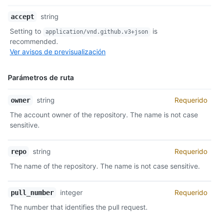
Nombre,
string
accept
Tipo,
Setting to
is
application/vnd.github.v3+json
Descripción
recommended.
Ver avisos de previsualización
Parámetros de ruta
Nombre,
string
Requerido
owner
Tipo,
The account owner of the repository. The name is not case
Descripción
sensitive.
string
Requerido
repo
The name of the repository. The name is not case sensitive.
integer
Requerido
pull_number
The number that identifies the pull request.