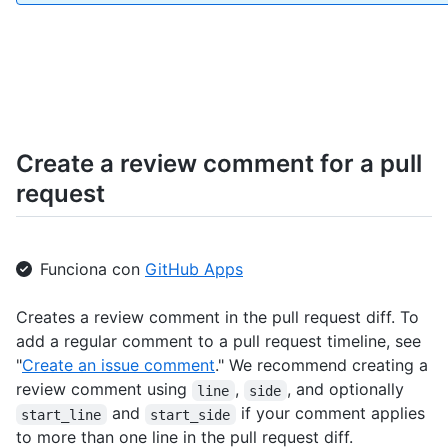
    },

    "start_line": 1,

    "original_start_line": 1,

    "start_side": "RIGHT",

    "line": 2,

    "original_line": 2,

    "side": "RIGHT"

  }

Create a review comment for a pull
]
request
Funciona con
GitHub Apps
Creates a review comment in the pull request diff. To
add a regular comment to a pull request timeline, see
"
Create an issue comment
." We recommend creating a
review comment using
,
, and optionally
line
side
and
if your comment applies
start_line
start_side
to more than one line in the pull request diff.