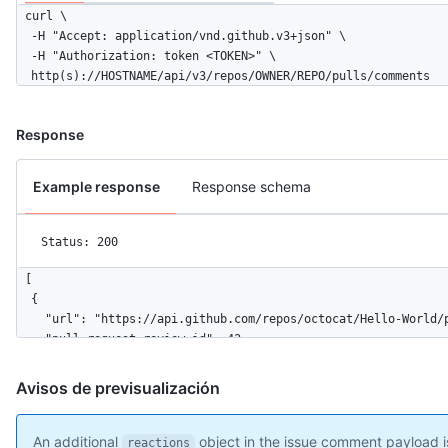
curl \

  -H "Accept: application/vnd.github.v3+json" \ 

  -H "Authorization: token <TOKEN>" \

  http(s)://HOSTNAME/api/v3/repos/OWNER/REPO/pulls/comments
Response
Example response
Response schema
Status: 200
[

  {

    "url": "https://api.github.com/repos/octocat/Hello-World/p
    "pull_request_review_id": 42,

    "id": 10,

    "node_id": "MDI0OlB1bGxSZXF1ZXN0UmV2aWV3Q29tbWVudDEw",

Avisos de previsualización
    "diff_hunk": "@@ -16,33 +16,40 @@ public class Connection 
    "path": "file1.txt",

    "position": 1,

An additional
object in the issue comment payload is
reactions