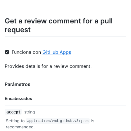
    "original_line": 2,

    "side": "RIGHT"

  }

Get a review comment for a pull
]
request
Funciona con
GitHub Apps
Provides details for a review comment.
Parámetros
Encabezados
Nombre,
string
accept
Tipo,
Setting to
is
application/vnd.github.v3+json
Descripción
recommended.