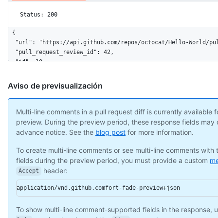
Status: 200
{

  "url": "https://api.github.com/repos/octocat/Hello-World/pul
  "pull_request_review_id": 42,

  "id": 10,

  "node_id": "MDI0OlB1bGxSZXF1ZXN0UmV2aWV3Q29tbWVudDEw",

  "diff_hunk": "@@ -16,33 +16,40 @@ public class Connection : 
Aviso de previsualización
  "path": "file1.txt",

  "position": 1,

  "original_position": 4,

Multi-line comments in a pull request diff is currently available 
  "commit_id": "6dcb09b5b57875f334f61aebed695e2e4193db5e",

preview. During the preview period, these response fields may
  "original_commit_id": "9c48853fa3dc5c1c3d6f1f1cd1f2743e72652
advance notice. See the
blog post
for more information.
  "in_reply_to_id": 8,

  "user": {

To create multi-line comments or see multi-line comments with
    "login": "octocat",

fields during the preview period, you must provide a custom
me
    "id": 1,

header:
Accept
    "node_id": "MDQ6VXNlcjE=",

application/vnd.github.comfort-fade-preview+json
    "avatar_url": "https://github.com/images/error/octocat_hap
    "gravatar_id": "",

    "url": "https://api.github.com/users/octocat",

To show multi-line comment-supported fields in the response, 
    "html_url": "https://github.com/octocat",
