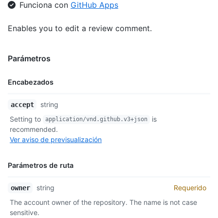
Funciona con
GitHub Apps
Enables you to edit a review comment.
Parámetros
Encabezados
Nombre,
string
accept
Tipo,
Setting to
is
application/vnd.github.v3+json
Descripción
recommended.
Ver aviso de previsualización
Parámetros de ruta
Nombre,
string
Requerido
owner
Tipo,
The account owner of the repository. The name is not case
Descripción
sensitive.