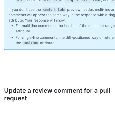
null
start_line
original_start_line
s
      "href": "https://api.github.com/repos/octocat/Hello-Worl
If you don't use the
preview header, multi-line an
    },

comfort-fade
    "html": {

comments will appear the same way in the response with a sin
      "href": "https://github.com/octocat/Hello-World/pull/1#d
attribute. Your response will show:
    },

For multi-line comments, the last line of the comment range
    "pull_request": {

attribute.
      "href": "https://api.github.com/repos/octocat/Hello-Worl
For single-line comments, the diff-positioned way of refer
    }

the
attribute.
position
  },

  "start_line": 1,

  "original_start_line": 1,

  "start_side": "RIGHT",

  "line": 2,

  "original_line": 2,

  "side": "RIGHT"

}
Update a review comment for a pull
request