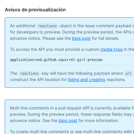
    "id": 10,

    "node_id": "MDI0OlB1bGxSZXF1ZXN0UmV2aWV3Q29tbWVudDEw",

Avisos de previsualización
    "diff_hunk": "@@ -16,33 +16,40 @@ public class Connection 
    "path": "file1.txt",

    "position": 1,

An additional
object in the issue comment payload is
reactions
    "original_position": 4,

for developers to preview. During the preview period, the API
    "commit_id": "6dcb09b5b57875f334f61aebed695e2e4193db5e",

advance notice. Please see the
blog post
for full details.
    "original_commit_id": "9c48853fa3dc5c1c3d6f1f1cd1f2743e726
    "in_reply_to_id": 8,

To access the API you must provide a custom
media type
in th
    "user": {

application/vnd.github.squirrel-girl-preview
      "login": "octocat",

      "id": 1,

      "node_id": "MDQ6VXNlcjE=",

The
key will have the following payload where
reactions
url
      "avatar_url": "https://github.com/images/error/octocat_h
construct the API location for
listing and creating
reactions.
      "gravatar_id": "",

      "url": "https://api.github.com/users/octocat",

      "html_url": "https://github.com/octocat",

      "followers_url": "https://api.github.com/users/octocat/f
Multi-line comments in a pull request diff is currently available 
      "following_url": "https://api.github.com/users/octocat/f
preview. During the preview period, these response fields may
      "gists_url": "https://api.github.com/users/octocat/gists
advance notice. See the
blog post
for more information.
      "starred_url": "https://api.github.com/users/octocat/sta
      "subscriptions_url": "https://api.github.com/users/octoc
To create multi-line comments or see multi-line comments with
      "organizations_url": "https://api.github.com/users/octoc