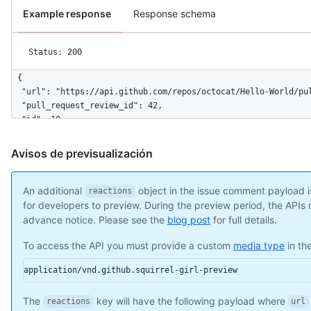
Example response
Response schema
Status: 200
{

  "url": "https://api.github.com/repos/octocat/Hello-World/pul
  "pull_request_review_id": 42,

  "id": 10,

  "node_id": "MDI0OlB1bGxSZXF1ZXN0UmV2aWV3Q29tbWVudDEw",

  "diff_hunk": "@@ -16,33 +16,40 @@ public class Connection : 
Avisos de previsualización
  "path": "file1.txt",

  "position": 1,

  "original_position": 4,

An additional
object in the issue comment payload is
reactions
  "commit_id": "6dcb09b5b57875f334f61aebed695e2e4193db5e",

for developers to preview. During the preview period, the API
  "original_commit_id": "9c48853fa3dc5c1c3d6f1f1cd1f2743e72652
advance notice. Please see the
blog post
for full details.
  "in_reply_to_id": 8,

  "user": {

To access the API you must provide a custom
media type
in th
    "login": "octocat",

application/vnd.github.squirrel-girl-preview
    "id": 1,

    "node_id": "MDQ6VXNlcjE=",

    "avatar_url": "https://github.com/images/error/octocat_hap
The
key will have the following payload where
reactions
url