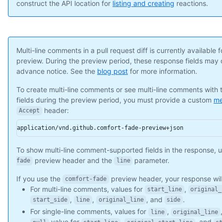
    "gravatar_id": "",

construct the API location for
listing and creating
reactions.
    "url": "https://api.github.com/users/octocat",

    "html_url": "https://github.com/octocat",

    "followers_url": "https://api.github.com/users/octocat/fol
    "following_url": "https://api.github.com/users/octocat/fol
Multi-line comments in a pull request diff is currently available 
    "gists_url": "https://api.github.com/users/octocat/gists{/
preview. During the preview period, these response fields may
    "starred_url": "https://api.github.com/users/octocat/starr
advance notice. See the
blog post
for more information.
    "subscriptions_url": "https://api.github.com/users/octocat
    "organizations_url": "https://api.github.com/users/octocat
To create multi-line comments or see multi-line comments with
    "repos_url": "https://api.github.com/users/octocat/repos",
fields during the preview period, you must provide a custom
me
    "events_url": "https://api.github.com/users/octocat/events
header:
    "received_events_url": "https://api.github.com/users/octoc
Accept
    "type": "User",

application/vnd.github.comfort-fade-preview+json
    "site_admin": false

  },

To show multi-line comment-supported fields in the response, 
  "body": "Great stuff!",

preview header and the
parameter.
  "created_at": "2011-04-14T16:00:49Z",

fade
line
  "updated_at": "2011-04-14T16:00:49Z",

If you use the
preview header, your response wil
comfort-fade
  "html_url": "https://github.com/octocat/Hello-World/pull/1#d
For multi-line comments, values for
,
start_line
original_
  "pull_request_url": "https://api.github.com/repos/octocat/He
,
,
, and
.
  "author_association": "NONE",

start_side
line
original_line
side
  "_links": {

For single-line comments, values for
,
line
original_line
    "self": {

value for
,
, and