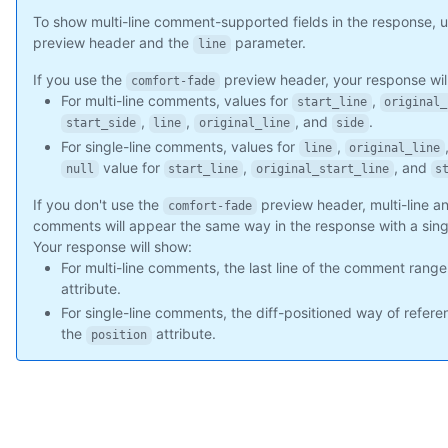
      "site_admin": false

To show multi-line comment-supported fields in the response, 
    },

preview header and the
parameter.
    "body": "Great stuff!",

line
    "created_at": "2011-04-14T16:00:49Z",

If you use the
preview header, your response wil
comfort-fade
    "updated_at": "2011-04-14T16:00:49Z",

For multi-line comments, values for
,
start_line
original_
    "html_url": "https://github.com/octocat/Hello-World/pull/1
,
,
, and
.
    "pull_request_url": "https://api.github.com/repos/octocat/
start_side
line
original_line
side
    "author_association": "NONE",

For single-line comments, values for
,
line
original_line
    "_links": {

value for
,
, and
null
start_line
original_start_line
s
      "self": {

If you don't use the
preview header, multi-line an
        "href": "https://api.github.com/repos/octocat/Hello-Wo
comfort-fade
      },

comments will appear the same way in the response with a sin
      "html": {

Your response will show:
        "href": "https://github.com/octocat/Hello-World/pull/1
For multi-line comments, the last line of the comment range
      },

attribute.
      "pull_request": {

For single-line comments, the diff-positioned way of refer
        "href": "https://api.github.com/repos/octocat/Hello-Wo
the
attribute.
position
      }

    },

    "start_line": 1,

    "original_start_line": 1,

    "start_side": "RIGHT",

    "line": 2,
