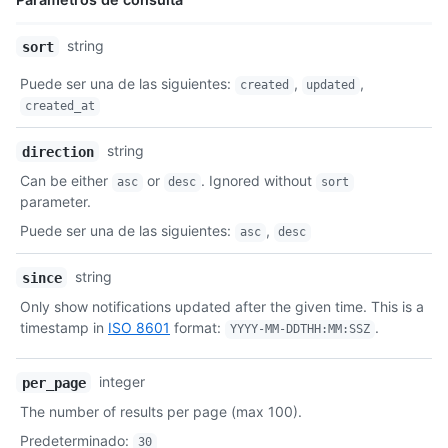
Nombre,
string
sort
Tipo,
Puede ser una de las siguientes
:
,
,
Descripción
created
updated
created_at
string
direction
Can be either
or
. Ignored without
asc
desc
sort
parameter.
Puede ser una de las siguientes
:
,
asc
desc
string
since
Only show notifications updated after the given time. This is a
timestamp in
ISO 8601
format:
.
YYYY-MM-DDTHH:MM:SSZ
integer
per_page
The number of results per page (max 100).
Predeterminado
:
30