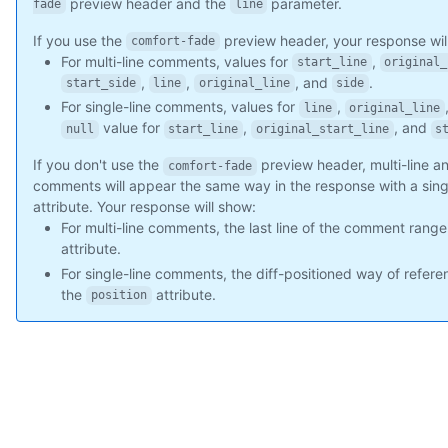
preview header and the
parameter.
fade
line
    "followers_url": "https://api.github.com/users/octocat/fol
    "following_url": "https://api.github.com/users/octocat/fol
If you use the
preview header, your response wil
comfort-fade
    "gists_url": "https://api.github.com/users/octocat/gists{/
For multi-line comments, values for
,
start_line
original_
    "starred_url": "https://api.github.com/users/octocat/starr
,
,
, and
.
start_side
line
original_line
side
    "subscriptions_url": "https://api.github.com/users/octocat
For single-line comments, values for
,
line
original_line
    "organizations_url": "https://api.github.com/users/octocat
value for
,
, and
null
start_line
original_start_line
s
    "repos_url": "https://api.github.com/users/octocat/repos",
    "events_url": "https://api.github.com/users/octocat/events
If you don't use the
preview header, multi-line an
comfort-fade
    "received_events_url": "https://api.github.com/users/octoc
comments will appear the same way in the response with a sin
    "type": "User",

attribute. Your response will show:
    "site_admin": false

For multi-line comments, the last line of the comment range
  },

attribute.
  "body": "Great stuff!",

For single-line comments, the diff-positioned way of refer
  "created_at": "2011-04-14T16:00:49Z",

the
attribute.
position
  "updated_at": "2011-04-14T16:00:49Z",

  "html_url": "https://github.com/octocat/Hello-World/pull/1#d
  "pull_request_url": "https://api.github.com/repos/octocat/He
  "author_association": "NONE",

  "_links": {

    "self": {

      "href": "https://api.github.com/repos/octocat/Hello-Worl
    },
