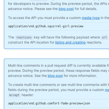
    "original_position": 4,

for developers to preview. During the preview period, the API
    "commit_id": "6dcb09b5b57875f334f61aebed695e2e4193db5e",

advance notice. Please see the
blog post
for full details.
    "original_commit_id": "9c48853fa3dc5c1c3d6f1f1cd1f2743e726
    "in_reply_to_id": 8,

To access the API you must provide a custom
media type
in th
    "user": {

application/vnd.github.squirrel-girl-preview
      "login": "octocat",

      "id": 1,

      "node_id": "MDQ6VXNlcjE=",

The
key will have the following payload where
reactions
url
      "avatar_url": "https://github.com/images/error/octocat_h
construct the API location for
listing and creating
reactions.
      "gravatar_id": "",

      "url": "https://api.github.com/users/octocat",

      "html_url": "https://github.com/octocat",

      "followers_url": "https://api.github.com/users/octocat/f
Multi-line comments in a pull request diff is currently available 
      "following_url": "https://api.github.com/users/octocat/f
preview. During the preview period, these response fields may
      "gists_url": "https://api.github.com/users/octocat/gists
advance notice. See the
blog post
for more information.
      "starred_url": "https://api.github.com/users/octocat/sta
      "subscriptions_url": "https://api.github.com/users/octoc
To create multi-line comments or see multi-line comments with
      "organizations_url": "https://api.github.com/users/octoc
fields during the preview period, you must provide a custom
me
      "repos_url": "https://api.github.com/users/octocat/repos
header:
      "events_url": "https://api.github.com/users/octocat/even
Accept
      "received_events_url": "https://api.github.com/users/oct
application/vnd.github.comfort-fade-preview+json
      "type": "User",
