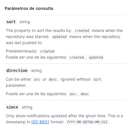
Parámetros de consulta
Nombre,
string
sort
Tipo,
The property to sort the results by.
means when the
created
Descripción
repository was starred.
means when the repository
updated
was last pushed to.
Predeterminado
:
created
Puede ser una de las siguientes
:
,
created
updated
string
direction
Can be either
or
. Ignored without
asc
desc
sort
parameter.
Puede ser una de las siguientes
:
,
asc
desc
string
since
Only show notifications updated after the given time. This is a
timestamp in
ISO 8601
format:
.
YYYY-MM-DDTHH:MM:SSZ