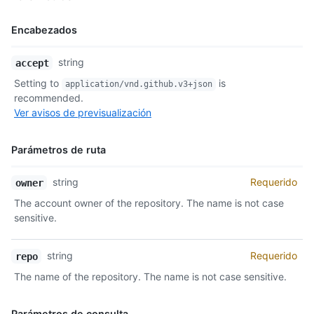
Encabezados
Nombre,
string
accept
Tipo,
Setting to
is
application/vnd.github.v3+json
Descripción
recommended.
Ver avisos de previsualización
Parámetros de ruta
Nombre,
string
Requerido
owner
Tipo,
The account owner of the repository. The name is not case
Descripción
sensitive.
string
Requerido
repo
The name of the repository. The name is not case sensitive.
Parámetros de consulta