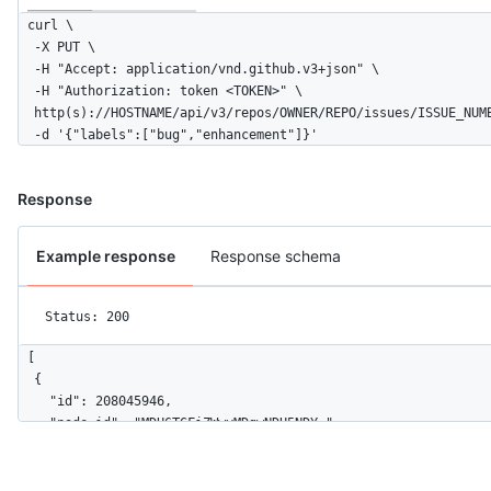
curl \

  -X PUT \

  -H "Accept: application/vnd.github.v3+json" \ 

  -H "Authorization: token <TOKEN>" \

  http(s)://HOSTNAME/api/v3/repos/OWNER/REPO/issues/ISSUE_NUMB
  -d '{"labels":["bug","enhancement"]}'
Response
Example response
Response schema
Status: 200
[

  {

    "id": 208045946,

    "node_id": "MDU6TGFiZWwyMDgwNDU5NDY=",

    "url": "https://api.github.com/repos/octocat/Hello-World/l
    "name": "bug",

    "description": "Something isn't working",
