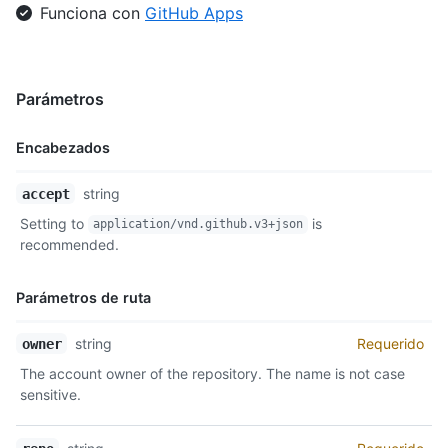
Funciona con
GitHub Apps
    "url": "https://api.github.com/repos/octocat/Hello-World/l
    "name": "enhancement",

    "description": "New feature or request",

    "color": "a2eeef",

Parámetros
    "default": false

  }

]
Encabezados
Nombre,
string
accept
Tipo,
Setting to
is
application/vnd.github.v3+json
Descripción
recommended.
Parámetros de ruta
Nombre,
string
Requerido
owner
Tipo,
The account owner of the repository. The name is not case
Descripción
sensitive.