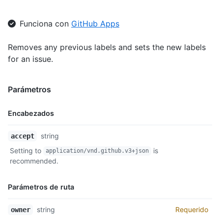
    "id": 208045947,

    "node_id": "MDU6TGFiZWwyMDgwNDU5NDc=",

Funciona con
GitHub Apps
    "url": "https://api.github.com/repos/octocat/Hello-World/l
    "name": "enhancement",

Removes any previous labels and sets the new labels
    "description": "New feature or request",

    "color": "a2eeef",

for an issue.
    "default": false

  }

]
Parámetros
Encabezados
Nombre,
string
accept
Tipo,
Setting to
is
application/vnd.github.v3+json
Descripción
recommended.
Parámetros de ruta
Nombre,
string
Requerido
owner
Tipo,