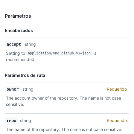
    "description": "New feature or request",

    "color": "a2eeef",

Parámetros
    "default": false

  }

]
Encabezados
Nombre,
string
accept
Tipo,
Setting to
is
application/vnd.github.v3+json
Descripción
recommended.
Parámetros de ruta
Nombre,
string
Requerido
owner
Tipo,
The account owner of the repository. The name is not case
Descripción
sensitive.
string
Requerido
repo
The name of the repository. The name is not case sensitive.