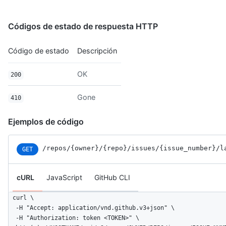
Códigos de estado de respuesta HTTP
Código de estado
Descripción
OK
200
Gone
410
Ejemplos de código
/repos
/{owner}
/{repo}
/issues
/{issue_number}
/l
GET
cURL
JavaScript
GitHub CLI
curl \

  -H "Accept: application/vnd.github.v3+json" \ 

  -H "Authorization: token <TOKEN>" \
