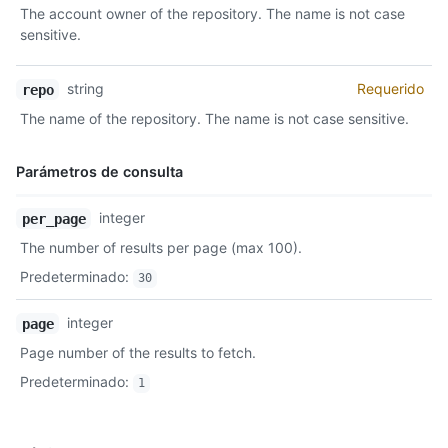
Tipo,
The account owner of the repository. The name is not case
Descripción
sensitive.
string
Requerido
repo
The name of the repository. The name is not case sensitive.
Parámetros de consulta
Nombre,
integer
per_page
Tipo,
The number of results per page (max 100).
Descripción
Predeterminado
:
30
integer
page
Page number of the results to fetch.
Predeterminado
:
1