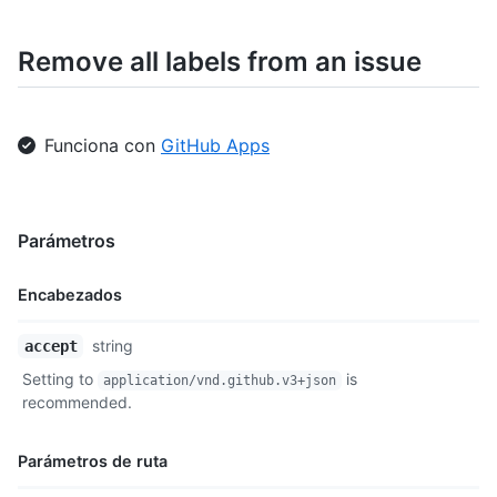
    "color": "f29513",

    "default": true

Remove all labels from an issue
  },

  {

    "id": 208045947,

    "node_id": "MDU6TGFiZWwyMDgwNDU5NDc=",

Funciona con
GitHub Apps
    "url": "https://api.github.com/repos/octocat/Hello-World/l
    "name": "enhancement",

    "description": "New feature or request",

    "color": "a2eeef",

Parámetros
    "default": false

  }

]
Encabezados
Nombre,
string
accept
Tipo,
Setting to
is
application/vnd.github.v3+json
Descripción
recommended.
Parámetros de ruta