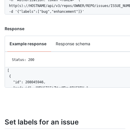
  http(s)://HOSTNAME/api/v3/repos/OWNER/REPO/issues/ISSUE_NUMB
  -d '{"labels":["bug","enhancement"]}'
Response
Example response
Response schema
Status: 200
[

  {

    "id": 208045946,

    "node_id": "MDU6TGFiZWwyMDgwNDU5NDY=",

    "url": "https://api.github.com/repos/octocat/Hello-World/l
    "name": "bug",

    "description": "Something isn't working",

    "color": "f29513",

    "default": true

Set labels for an issue
  },

  {
