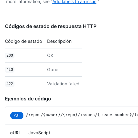
more information, see "
Add labels to an issue
."
Códigos de estado de respuesta HTTP
Código de estado
Descripción
OK
200
Gone
410
Validation failed
422
Ejemplos de código
/repos
/{owner}
/{repo}
/issues
/{issue_number}
/l
PUT
cURL
JavaScript