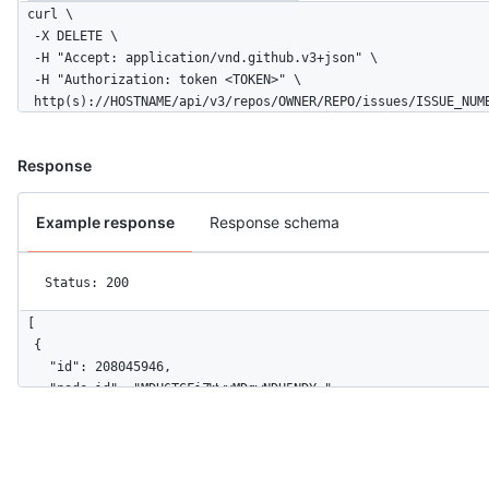
curl \

  -X DELETE \

  -H "Accept: application/vnd.github.v3+json" \ 

  -H "Authorization: token <TOKEN>" \

  http(s)://HOSTNAME/api/v3/repos/OWNER/REPO/issues/ISSUE_NUM
Response
Example response
Response schema
Status: 200
[

  {

    "id": 208045946,

    "node_id": "MDU6TGFiZWwyMDgwNDU5NDY=",

    "url": "https://api.github.com/repos/octocat/Hello-World/l
    "name": "bug",

    "description": "Something isn't working",

    "color": "f29513",
