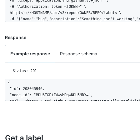
  -H "Accept: application/vnd.github.v3+json" \ 

  -H "Authorization: token <TOKEN>" \

  http(s)://HOSTNAME/api/v3/repos/OWNER/REPO/labels \

  -d '{"name":"bug","description":"Something isn't working","
Response
Example response
Response schema
Status: 201
{

  "id": 208045946,

  "node_id": "MDU6TGFiZWwyMDgwNDU5NDY=",

  "url": "https://api.github.com/repos/octocat/Hello-World/lab
  "name": "bug",

  "description": "Something isn't working",

  "color": "f29513",

  "default": true

}
Get a label