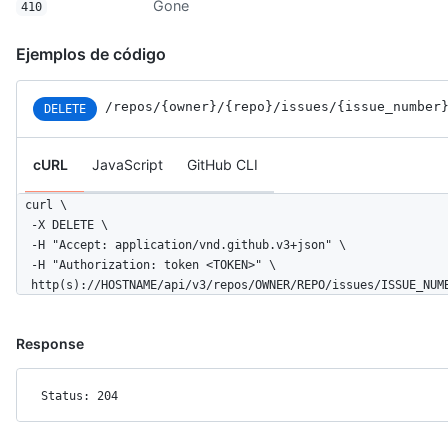
Gone
410
Ejemplos de código
/repos
/{owner}
/{repo}
/issues
/{issue_number
DELETE
cURL
JavaScript
GitHub CLI
curl \

  -X DELETE \

  -H "Accept: application/vnd.github.v3+json" \ 

  -H "Authorization: token <TOKEN>" \

  http(s)://HOSTNAME/api/v3/repos/OWNER/REPO/issues/ISSUE_NUM
Response
Status: 204