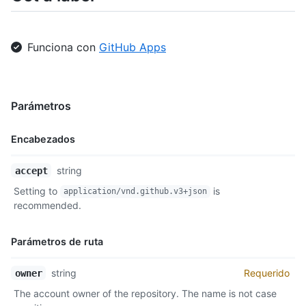
Funciona con
GitHub Apps
Parámetros
Encabezados
Nombre,
string
accept
Tipo,
Setting to
is
application/vnd.github.v3+json
Descripción
recommended.
Parámetros de ruta
Nombre,
string
Requerido
owner
Tipo,
The account owner of the repository. The name is not case
Descripción