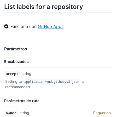
    "default": true

List labels for a repository
  }

]
Funciona con
GitHub Apps
Parámetros
Encabezados
Nombre,
string
accept
Tipo,
Setting to
is
application/vnd.github.v3+json
Descripción
recommended.
Parámetros de ruta
Nombre,
string
Requerido
owner