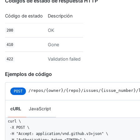
Códigos de estado de respuesta HTTP
Código de estado
Descripción
OK
200
Gone
410
Validation failed
422
Ejemplos de código
/repos
/{owner}
/{repo}
/issues
/{issue_number}
/
POST
cURL
JavaScript
curl \

  -X POST \

  -H "Accept: application/vnd.github.v3+json" \ 

  -H "Authorization: token <TOKEN>" \
