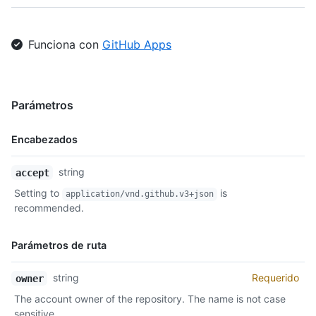
Funciona con
GitHub Apps
Parámetros
Encabezados
Nombre,
string
accept
Tipo,
Setting to
is
application/vnd.github.v3+json
Descripción
recommended.
Parámetros de ruta
Nombre,
string
Requerido
owner
Tipo,
The account owner of the repository. The name is not case
Descripción
sensitive.