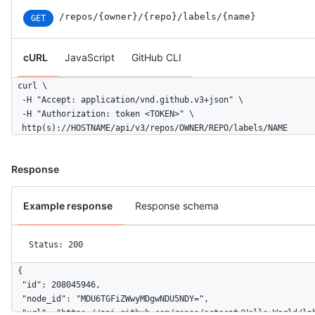
/repos
/{owner}
/{repo}
/labels
/{name}
GET
cURL
JavaScript
GitHub CLI
curl \

  -H "Accept: application/vnd.github.v3+json" \ 

  -H "Authorization: token <TOKEN>" \

  http(s)://HOSTNAME/api/v3/repos/OWNER/REPO/labels/NAME
Response
Example response
Response schema
Status: 200
{

  "id": 208045946,

  "node_id": "MDU6TGFiZWwyMDgwNDU5NDY=",

  "url": "https://api.github.com/repos/octocat/Hello-World/lab